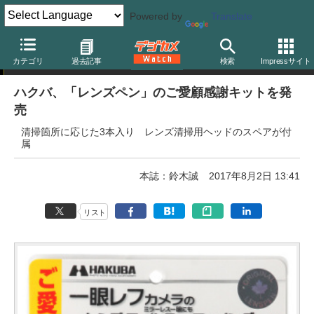
Powered by
Translate
ニュース
カテゴリ
過去記事
検索
Impressサイト
ハクバ、「レンズペン」のご愛顧感謝キットを発
売
清掃箇所に応じた3本入り レンズ清掃用ヘッドのスペアが付
属
本誌：鈴木誠
2017年8月2日 13:41
リスト