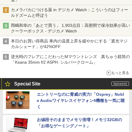
カメラバカにつける薬 in デジカメ Watch：こういうのはフィー
ルドズームと呼ぼう
岡嶋和幸の「あとで買う」 1,903点目：高密閉で保冷効果が高い
クーラーボックス - デジカメ Watch
本日のお買い得商品 車内の温度上昇を緩やかにする「遮光マジ
カルシェード」が42%OFF
逆光時のフレアにこだわったMマウントレンズ 真ちゅう鏡筒の
「Ksana 35mm f/2 ASPH. シルバークローム」
もっと見る
Special Site
エントリーなのに脅威の実力!「Osprey」Nobl
e Audioワイヤレスイヤフォン4機種を一気に聴
く
お値段そのままでメモリ倍増！メモリ32GBの
「お得なゲーミングノート」