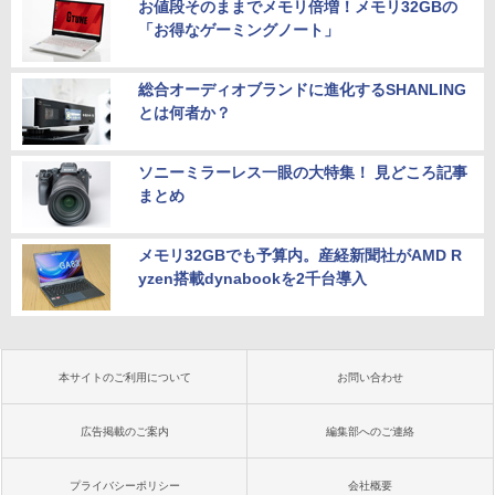
お値段そのままでメモリ倍増！メモリ32GBの
「お得なゲーミングノート」
総合オーディオブランドに進化するSHANLING
とは何者か？
ソニーミラーレス一眼の大特集！ 見どころ記事
まとめ
メモリ32GBでも予算内。産経新聞社がAMD R
yzen搭載dynabookを2千台導入
本サイトのご利用について
お問い合わせ
広告掲載のご案内
編集部へのご連絡
プライバシーポリシー
会社概要