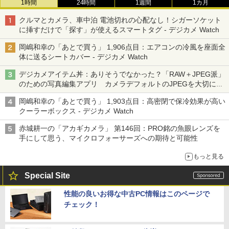
1時間
24時間
1週間
1カ月
クルマとカメラ、車中泊 電池切れの心配なし！シガーソケット
に挿すだけで「探す」が使えるスマートタグ - デジカメ Watch
岡嶋和幸の「あとで買う」 1,906点目：エアコンの冷風を座面全
体に送るシートカバー - デジカメ Watch
デジカメアイテム丼：ありそうでなかった？「RAW＋JPEG派」
のための写真編集アプリ カメラデフォルトのJPEGを大切にす
る「Filmator」
岡嶋和幸の「あとで買う」 1,903点目：高密閉で保冷効果が高い
クーラーボックス - デジカメ Watch
赤城耕一の「アカギカメラ」 第146回：PRO銘の魚眼レンズを
手にして思う、マイクロフォーサーズへの期待と可能性
もっと見る
Special Site
性能の良いお得な中古PC情報はこのページで
チェック！