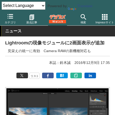
Powered by
Translate
デジカメ Watch
PC/モバイル関連
アプリ/ソフトウェア
アドビ
カテゴリ
過去記事
検索
Impressサイト
ニュース
Lightroomの現像モジュールに2画面表示が追加
見栄えの統一に有効 Camera RAWの新機種対応も
本誌：鈴木誠
2016年12月9日 17:35
リスト