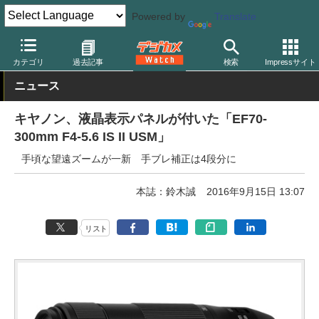
Powered by
Translate
デジカメ Watch
レンズ
交換レンズ
キヤノン
カテゴリ
過去記事
検索
Impressサイト
ニュース
キヤノン、液晶表示パネルが付いた「EF70-
300mm F4-5.6 IS II USM」
手頃な望遠ズームが一新 手ブレ補正は4段分に
本誌：鈴木誠
2016年9月15日 13:07
リスト