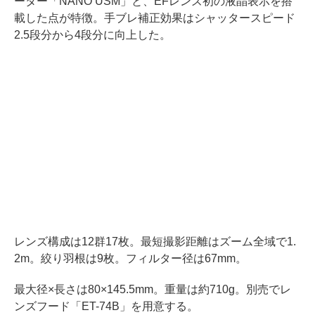
ーター「NANO USM」と、EFレンズ初の液晶表示を搭
載した点が特徴。手ブレ補正効果はシャッタースピード
2.5段分から4段分に向上した。
レンズ構成は12群17枚。最短撮影距離はズーム全域で1.
2m。絞り羽根は9枚。フィルター径は67mm。
最大径×長さは80×145.5mm。重量は約710g。別売でレ
ンズフード「ET-74B」を用意する。