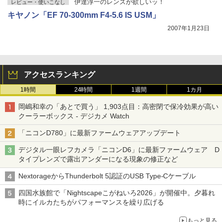
伊達淳一のレンズが欲しいッ！
レビュー・使いこなし
キヤノン「EF 70-300mm F4-5.6 IS USM」
2007年1月23日
アクセスランキング
1時間
24時間
1週間
1カ月
岡嶋和幸の「あとで買う」 1,903点目：高密閉で保冷効果が高い
クーラーボックス - デジカメ Watch
「ニコンD780」に最新ファームウェアアップデート
デジタル一眼レフカメラ「ニコンD6」に最新ファームウェア D
タイプレンズで露出アンダーになる現象の修正など
NextorageからThunderbolt 5認証のUSB Type-Cケーブル
四国水族館で「Nightscapeこがねいろ2026」が開催中。夕暮れ
時にイルカたちがパフォーマンスを繰り広げる
もっと見る