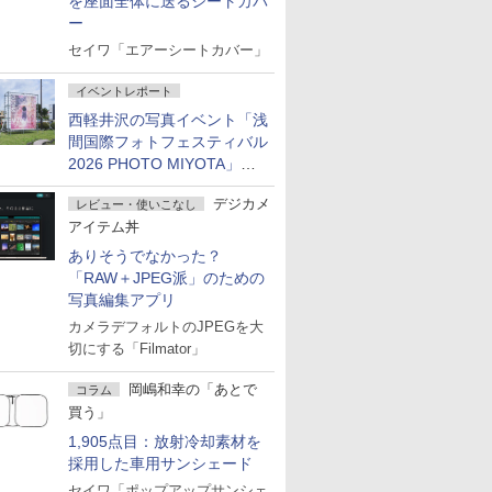
を座面全体に送るシートカバ
ー
セイワ「エアーシートカバー」
イベントレポート
西軽井沢の写真イベント「浅
間国際フォトフェスティバル
2026 PHOTO MIYOTA」が
開幕
デジカメ
レビュー・使いこなし
アイテム丼
ありそうでなかった？
「RAW＋JPEG派」のための
写真編集アプリ
カメラデフォルトのJPEGを大
切にする「Filmator」
岡嶋和幸の「あとで
コラム
買う」
1,905点目：放射冷却素材を
採用した車用サンシェード
セイワ「ポップアップサンシェ