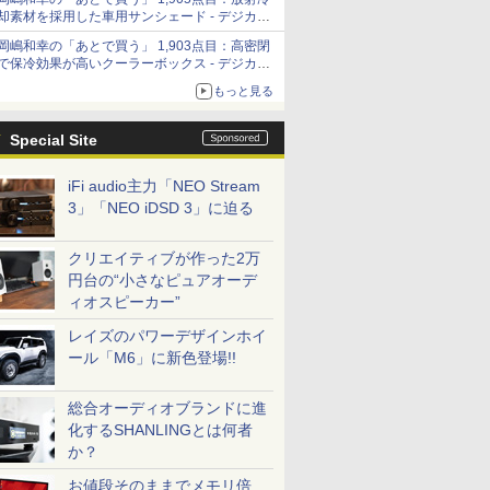
「Filmator」
却素材を採用した車用サンシェード - デジカメ
Watch
岡嶋和幸の「あとで買う」 1,903点目：高密閉
で保冷効果が高いクーラーボックス - デジカメ
Watch
もっと見る
Special Site
iFi audio主力「NEO Stream
3」「NEO iDSD 3」に迫る
クリエイティブが作った2万
円台の“小さなピュアオーデ
ィオスピーカー”
レイズのパワーデザインホイ
ール「M6」に新色登場!!
総合オーディオブランドに進
化するSHANLINGとは何者
か？
お値段そのままでメモリ倍