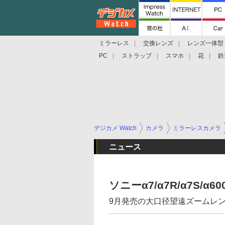
ミラーレス
交換レンズ
レンズ一体型
PC
ストラップ
スマホ
花
鉄
デジカメ Watch
カメラ
ミラーレスカメラ
ニュース
ソニーα7/α7R/α7S/
9月発売の大口径望遠ズームレンズ「FE