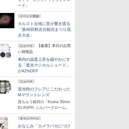
ード」
イベント告知
カルスト台地に音が響き渡る
「第48回秋吉台観光まつり花
火大会」
【厳選】本日のお買
ニュース
い得商品
車内の温度上昇を緩やかにす
る「遮光マジカルシェード」
が42%OFF
ニュース
逆光時のフレアにこだわった
Mマウントレンズ
真ちゅう鏡筒の「Ksana 35mm
f/2 ASPH. シルバークローム」
キャンペーン
おなじみ「カメラバカにつけ