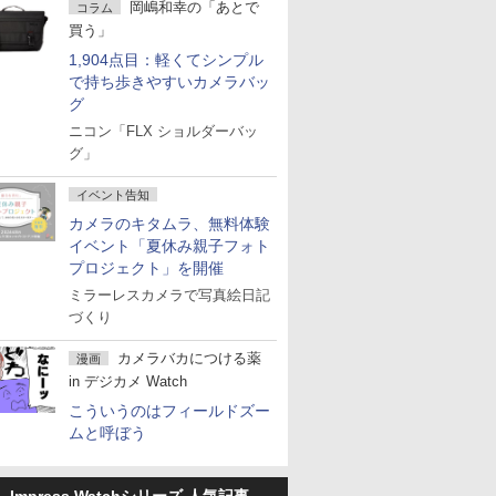
岡嶋和幸の「あとで
コラム
買う」
1,904点目：軽くてシンプル
で持ち歩きやすいカメラバッ
グ
ニコン「FLX ショルダーバッ
グ」
イベント告知
カメラのキタムラ、無料体験
イベント「夏休み親子フォト
プロジェクト」を開催
ミラーレスカメラで写真絵日記
づくり
カメラバカにつける薬
漫画
in デジカメ Watch
こういうのはフィールドズー
ムと呼ぼう