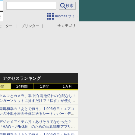
Impress サイト
全カテゴリ
モニター
プリンター
アクセスランキング
時間
24時間
1週間
1カ月
クルマとカメラ、車中泊 電池切れの心配なし！
シガーソケットに挿すだけで「探す」が使える
スマートタグ - デジカメ Watch
岡嶋和幸の「あとで買う」 1,906点目：エアコ
ンの冷風を座面全体に送るシートカバー - デジ
カメ Watch
デジカメアイテム丼：ありそうでなかった？
「RAW＋JPEG派」のための写真編集アプリ
カメラデフォルトのJPEGを大切にする
岡嶋和幸の「あとで買う」 1,905点目：放射冷