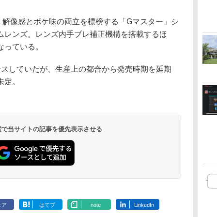
M OSSは、解像感とボケ味の両立を標榜する「Gマスター」シ
ムレンズ。レンズ内手ブレ補正機構を搭載するほ
なっている。
ンスしていたが、生産上の都合から発売時期を延期
未定。
 検索で当サイトの記事を優先表示させる
ェア
はてブ
note
LinkedIn