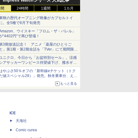
Impress Watchシリーズ 人気記事
時間
24時間
1週間
1カ月
東映の歴代オープニング映像がカプセルトイ
に。全5種で8月下旬発売
Amazon、ウイスキー「フロム・ザ・バレル」
が“4402円”で再び登場！
第3期放送記念！ アニメ「薬屋のひとりご
と」第1期・第2期全話を「TVer」にて期間限定
で順次無料配信開始
ユニクロ、今日から「お盆特別セール」。涼感
シアサッカーワンピース待望値下げ、撥水ギア
ショーツは1990円に
はやぶさ50％オフの「新幹線eチケット（トク
だ値スペシャル28）」発売。秋冬乗車分、えき
ねっと限定
もっと見る
ICE
天海社
ス
Comic curea