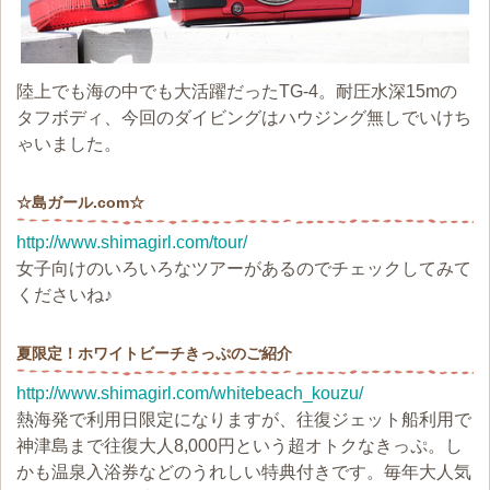
陸上でも海の中でも大活躍だったTG-4。耐圧水深15mの
タフボディ、今回のダイビングはハウジング無しでいけち
ゃいました。
☆島ガール.com☆
http://www.shimagirl.com/tour/
女子向けのいろいろなツアーがあるのでチェックしてみて
くださいね♪
夏限定！ホワイトビーチきっぷのご紹介
http://www.shimagirl.com/whitebeach_kouzu/
熱海発で利用日限定になりますが、往復ジェット船利用で
神津島まで往復大人8,000円という超オトクなきっぷ。し
かも温泉入浴券などのうれしい特典付きです。毎年大人気