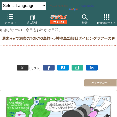
デジカメ Watch
カメラ
レンズ一体型（コンパクト）カメラ
オ
Powered by
Translate
カテゴリ
過去記事
検索
Impressサイト
ゆきぴゅーの「今日もお出かけ日和」
週末＋αで満喫のTOKYO島旅へ♪神津島2泊3日ダイビングツアーの巻
リスト