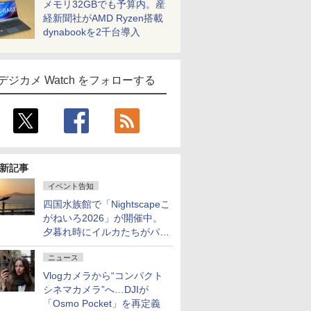
メモリ32GBでも予算内。産
経新聞社がAMD Ryzen搭載
dynabookを2千台導入
デジカメ Watch をフォローする
新記事
イベント告知
四国水族館で「Nightscapeこ
がねいろ2026」が開催中。
夕暮れ時にイルカたちがパフ
ォーマンスを繰り広げる
ニュース
Vlogカメラから“コンパクト
シネマカメラ”へ…DJIが
「Osmo Pocket」を再定義