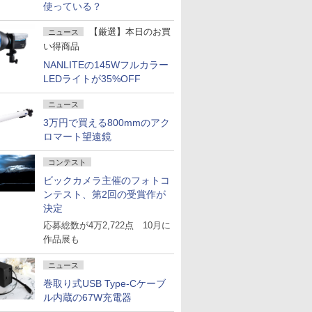
使っている？
【厳選】本日のお買
ニュース
い得商品
NANLITEの145Wフルカラー
LEDライトが35%OFF
ニュース
3万円で買える800mmのアク
ロマート望遠鏡
コンテスト
ビックカメラ主催のフォトコ
ンテスト、第2回の受賞作が
決定
応募総数が4万2,722点 10月に
作品展も
ニュース
巻取り式USB Type-Cケーブ
ル内蔵の67W充電器