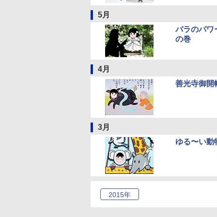
5月
バラのパワ
の巻
4月
善光寺御開
3月
ゆる〜い動
2015
年