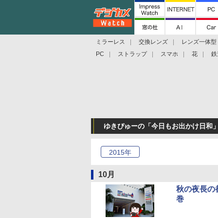
ミラーレス
交換レンズ
レンズ一体型
PC
ストラップ
スマホ
花
鉄
ゆきぴゅーの「今日もお出かけ日和」 
2015
年
10月
秋の夜長の
巻