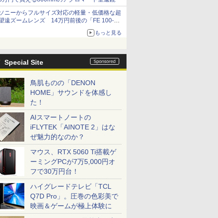
ソニーからフルサイズ対応の軽量・低価格な超
望遠ズームレンズ 14万円前後の「FE 100-
400mm F5.6-8 OSS」
もっと見る
Special Site
鳥肌ものの「DENON
HOME」サウンドを体感し
た！
AIスマートノートの
iFLYTEK「AINOTE 2」はな
ぜ魅力的なのか？
マウス、RTX 5060 Ti搭載ゲ
ーミングPCが7万5,000円オ
フで30万円台！
ハイグレードテレビ「TCL
Q7D Pro」。圧巻の色彩美で
映画＆ゲームが極上体験に