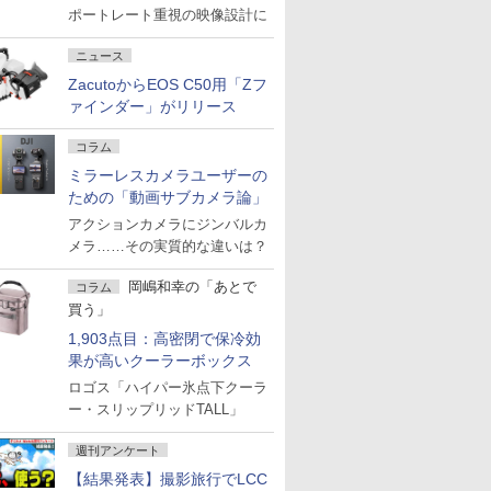
ポートレート重視の映像設計に
ニュース
ZacutoからEOS C50用「Zフ
ァインダー」がリリース
コラム
ミラーレスカメラユーザーの
ための「動画サブカメラ論」
アクションカメラにジンバルカ
メラ……その実質的な違いは？
岡嶋和幸の「あとで
コラム
買う」
1,903点目：高密閉で保冷効
果が高いクーラーボックス
ロゴス「ハイパー氷点下クーラ
ー・スリップリッドTALL」
週刊アンケート
【結果発表】撮影旅行でLCC