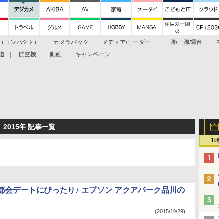
（コンパクト）
カメラバッグ
メディア/リーダー
三脚/一脚/雲台
道
航空機
動画
キャンペーン
2015年 記事一覧
1
都会デートにぴったり♪ エプソン アクアパーク品川の
(2015/10/29)