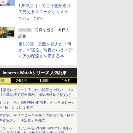
1,902点目：向こう側が透け
て見えるユニークなカメラ
Godox「C100」
写真を巡る、今日の
コラム
読書
第116回：意図を超えた「何
か」が宿る。写真というメデ
ィアの深遠さを伝える本
Impress Watchシリーズ 人気記事
時間
24時間
1週間
1カ月
【家電レビュー】手ごわい雑草との戦い、コメ
リの草刈機で完全勝利 掃除機感覚で使えた
ミスド「Mrs. GREEN APPLE」のコラボドーナ
ツ4種、いよいよ発売！
吉野家、牛リブロースを熱々で提供する「極旨
牛鉄板ステーキ定食」を発売
「スーパーリアル麻雀 Venus Returns」8月27