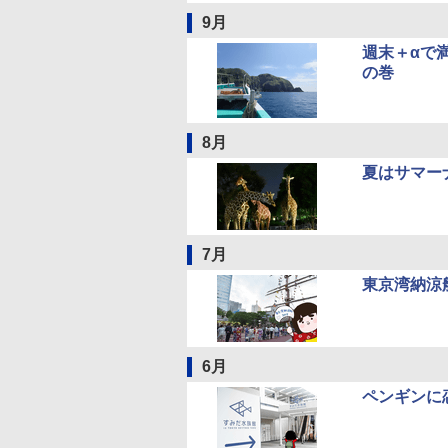
9月
週末＋αで
の巻
8月
夏はサマー
7月
東京湾納涼
6月
ペンギンに