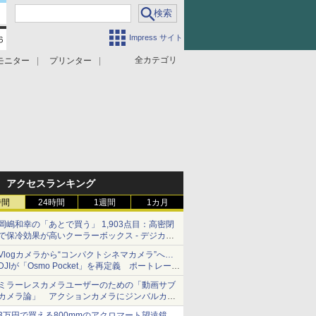
Impress サイト
全カテゴリ
モニター
プリンター
アクセスランキング
時間
24時間
1週間
1カ月
岡嶋和幸の「あとで買う」 1,903点目：高密閉
で保冷効果が高いクーラーボックス - デジカメ
Watch
Vlogカメラから“コンパクトシネマカメラ”へ…
DJIが「Osmo Pocket」を再定義 ポートレート
重視の映像設計に
ミラーレスカメラユーザーのための「動画サブ
カメラ論」 アクションカメラにジンバルカメ
ラ……その実質的な違いは？
3万円で買える800mmのアクロマート望遠鏡