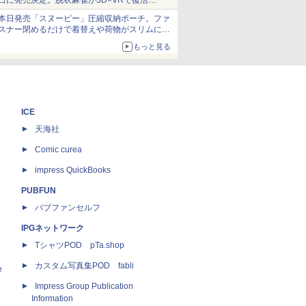
日に発売決定。脱衣麻雀が3D×VRで復活
発売から2週間は20%オフになるセールが実施
本日発売「スヌーピー」圧縮収納ポーチ。ファ
スナー閉めるだけで着替えや荷物がスリムにま
とまる
もっと見る
ICE
天海社
ス
Comic curea
impress QuickBooks
PUBFUN
パブファンセルフ
IPGネットワーク
TシャツPOD pTa.shop
カスタム写真集POD fabli
e
Impress Group Publication
Information