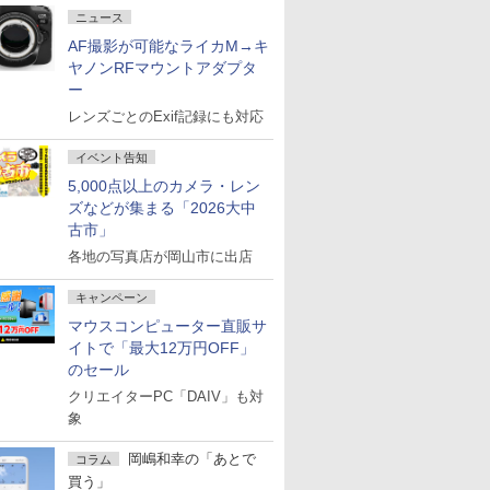
ニュース
AF撮影が可能なライカM→キ
ヤノンRFマウントアダプタ
ー
レンズごとのExif記録にも対応
イベント告知
5,000点以上のカメラ・レン
ズなどが集まる「2026大中
古市」
各地の写真店が岡山市に出店
キャンペーン
マウスコンピューター直販サ
イトで「最大12万円OFF」
のセール
クリエイターPC「DAIV」も対
象
岡嶋和幸の「あとで
コラム
買う」