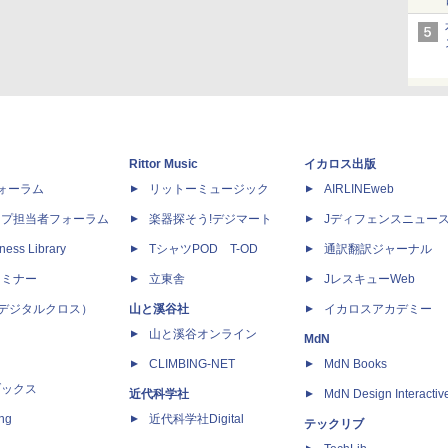
Rittor Music
イカロス出版
dフォーラム
リットーミュージック
AIRLINEweb
ップ担当者フォーラム
楽器探そう!デジマート
Jディフェンスニュー
ness Library
TシャツPOD T-OD
通訳翻訳ジャーナル
セミナー
立東舎
JレスキューWeb
 X（デジタルクロス）
山と溪谷社
イカロスアカデミー
山と溪谷オンライン
MdN
CLIMBING-NET
MdN Books
ブックス
近代科学社
MdN Design Interactiv
ing
近代科学社Digital
テックリブ