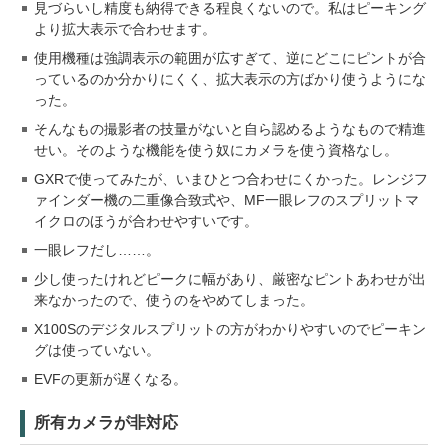
見づらいし精度も納得できる程良くないので。私はピーキング
より拡大表示で合わせます。
使用機種は強調表示の範囲が広すぎて、逆にどこにピントが合
っているのか分かりにくく、拡大表示の方ばかり使うようにな
った。
そんなもの撮影者の技量がないと自ら認めるようなもので精進
せい。そのような機能を使う奴にカメラを使う資格なし。
GXRで使ってみたが、いまひとつ合わせにくかった。レンジフ
ァインダー機の二重像合致式や、MF一眼レフのスプリットマ
イクロのほうが合わせやすいです。
一眼レフだし……。
少し使ったけれどピークに幅があり、厳密なピントあわせが出
来なかったので、使うのをやめてしまった。
X100Sのデジタルスプリットの方がわかりやすいのでピーキン
グは使っていない。
EVFの更新が遅くなる。
所有カメラが非対応