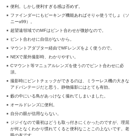
便利。しかし便利すぎる感は否めず。
ファインダーにもピーキング機能あればそりゃ使うでしょ（ソ
ニーα99）。
超望遠領域でのMFはピント合わせが微妙なので。
ピント合わせに自信がないから。
マウントアダプター経由でMFレンズをよく使うので。
NEXで屋外撮影時、わかりやすい。
Cマウント等マニュアルレンズを使うのでピント合わせに必
須。
撮影時にピントチェックができるのは、ミラーレス機の大きな
アドバンテージだと思う。静物撮影にはとても有効。
藪の中にいる鳥があっけなく撮れてしまいました。
オールドレンズに便利。
自分の眼が信用ならない。
ジジイなので最初はどうも取っ付きにくかったのですが、理屈
が何となくわかり慣れてくると便利なことこの上ないです。老
眼の友です。