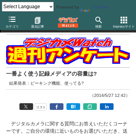
Powered by
Translate
週刊アンケート
カテゴリ
過去記事
検索
Impressサイト
一番よく使う記録メディアの容量は?
結果発表：ピーキング機能、使ってる?
（2014/5/27 12:42）
リスト
デジタルカメラに関する質問にお答えいただくコーナ
ーです。ご自分の環境に近いものをお選びいただき、送