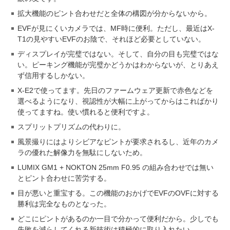
拡大機能のピント合わせだと全体の構図が分からないから。
EVFが見にくいカメラでは、MF時に便利。ただし、最近はX-
T1の見やすいEVFのお陰で、それほど必要としていない。
ディスプレイが完璧ではない。そして、自分の目も完璧ではな
い。ピーキング機能が完璧かどうかはわからないが、とりあえ
ず信用するしかない。
X-E2で使ってます。先日のファームウェア更新で赤色などを
選べるようになり、視認性が大幅に上がってからはこればかり
使ってますね。使い慣れると便利ですよ。
スプリットプリズムの代わりに。
風景撮りにはよりシビアなピントが要求されるし、近年のカメ
ラの優れた解像力を無駄にしないため。
LUMIX GM1 + NOKTON 25mm F0.95 の組み合わせでは無い
とピント合わせに苦労する。
目が悪いと重宝する。この機能のおかげでEVFのOVFに対する
勝利は完全なものとなった。
どこにピントがあるのか一目で分かって便利だから。少しでも
失敗を減らしてくれる新技術は積極的に取り入れたい。