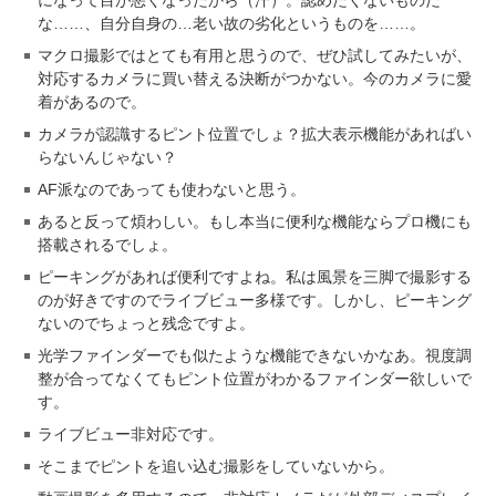
な……、自分自身の…老い故の劣化というものを……。
マクロ撮影ではとても有用と思うので、ぜひ試してみたいが、
対応するカメラに買い替える決断がつかない。今のカメラに愛
着があるので。
カメラが認識するピント位置でしょ？拡大表示機能があればい
らないんじゃない？
AF派なのであっても使わないと思う。
あると反って煩わしい。もし本当に便利な機能ならプロ機にも
搭載されるでしょ。
ピーキングがあれば便利ですよね。私は風景を三脚で撮影する
のが好きですのでライブビュー多様です。しかし、ピーキング
ないのでちょっと残念ですよ。
光学ファインダーでも似たような機能できないかなあ。視度調
整が合ってなくてもピント位置がわかるファインダー欲しいで
す。
ライブビュー非対応です。
そこまでピントを追い込む撮影をしていないから。