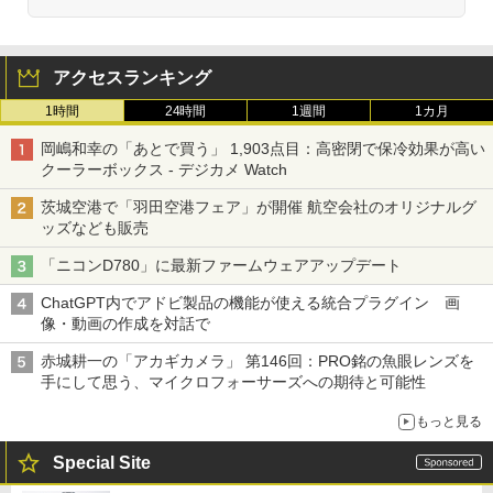
アクセスランキング
1時間
24時間
1週間
1カ月
岡嶋和幸の「あとで買う」 1,903点目：高密閉で保冷効果が高い
クーラーボックス - デジカメ Watch
茨城空港で「羽田空港フェア」が開催 航空会社のオリジナルグ
ッズなども販売
「ニコンD780」に最新ファームウェアアップデート
ChatGPT内でアドビ製品の機能が使える統合プラグイン 画
像・動画の作成を対話で
赤城耕一の「アカギカメラ」 第146回：PRO銘の魚眼レンズを
手にして思う、マイクロフォーサーズへの期待と可能性
もっと見る
Special Site