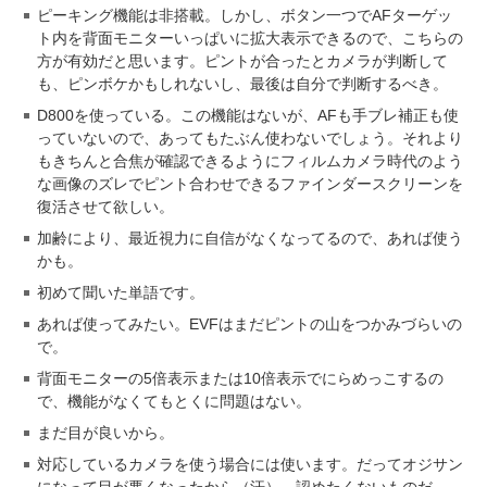
ピーキング機能は非搭載。しかし、ボタン一つでAFターゲッ
ト内を背面モニターいっぱいに拡大表示できるので、こちらの
方が有効だと思います。ピントが合ったとカメラが判断して
も、ピンボケかもしれないし、最後は自分で判断するべき。
D800を使っている。この機能はないが、AFも手ブレ補正も使
っていないので、あってもたぶん使わないでしょう。それより
もきちんと合焦が確認できるようにフィルムカメラ時代のよう
な画像のズレでピント合わせできるファインダースクリーンを
復活させて欲しい。
加齢により、最近視力に自信がなくなってるので、あれば使う
かも。
初めて聞いた単語です。
あれば使ってみたい。EVFはまだピントの山をつかみづらいの
で。
背面モニターの5倍表示または10倍表示でにらめっこするの
で、機能がなくてもとくに問題はない。
まだ目が良いから。
対応しているカメラを使う場合には使います。だってオジサン
になって目が悪くなったから（汗）。認めたくないものだ