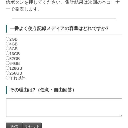
信ボタンを押してください。集計結果は次回の本コーナ
ーで発表します。
一番よく使う記録メディアの容量はどれですか?
2GB
4GB
8GB
16GB
32GB
64GB
128GB
256GB
それ以外
その理由は?（任意・自由回答）