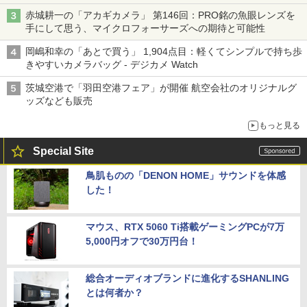
赤城耕一の「アカギカメラ」 第146回：PRO銘の魚眼レンズを
手にして思う、マイクロフォーサーズへの期待と可能性
岡嶋和幸の「あとで買う」 1,904点目：軽くてシンプルで持ち歩
きやすいカメラバッグ - デジカメ Watch
茨城空港で「羽田空港フェア」が開催 航空会社のオリジナルグ
ッズなども販売
もっと見る
Special Site
鳥肌ものの「DENON HOME」サウンドを体感
した！
マウス、RTX 5060 Ti搭載ゲーミングPCが7万
5,000円オフで30万円台！
総合オーディオブランドに進化するSHANLING
とは何者か？