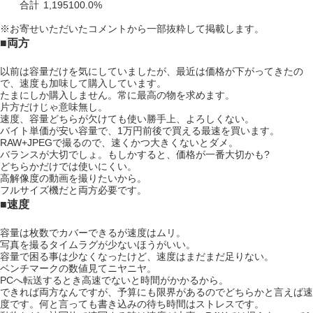
合計
1,195
100.0%
※お寄せいただいたコメントから一部抜粋して掲載します。
■両方
以前は容量だけを気にしていましたが、最近は価格が下がってきたの
で、速度も加味して購入しています。
たまにしか購入しません。常に最高の物を求めます。
片方だけじゃ意味無し。
速度、容量どちらが欠けても使い勝手上、よろしくない。
バイト単価が安い容量で、1万円前後で買える最速を買います。
RAW+JPEGで撮るので、速くかつ大きくないとダメ。
バランスが大切でしょ。もしかすると、価格が一番大切かも?
どちらかだけでは使いにくい。
高解像度の動画を撮りたいから。
フルサイズ機だと両方必要です。
■速度
容量は枚数でカバーできるが速度はムリ。
写真を撮るタイムラグが少ないほうがいい。
容量で困る事は少なくなったけど、速度はまだまだ足りない。
ベンチマークの数値見てニヤニヤ。
PCへ転送するとき高速でないと時間がかかるから。
できれば両方なんですが、予算にも限界があるのでどちらかと言えば速
度です。何と言っても書き込みの待ち時間はストレスです。