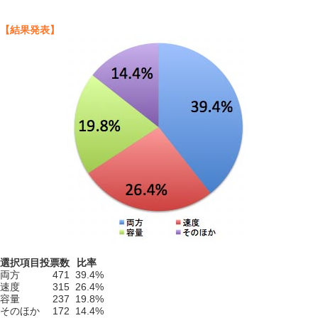
【結果発表】
選択項目
投票数
比率
両方
471
39.4%
速度
315
26.4%
容量
237
19.8%
そのほか
172
14.4%