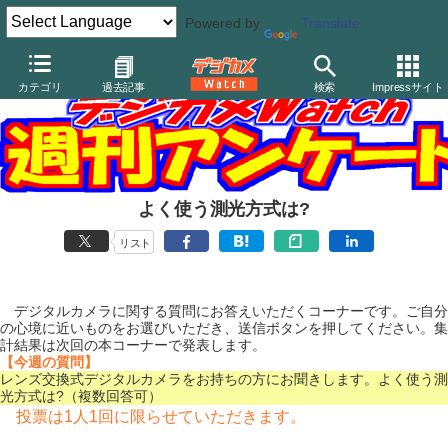
Powered by
Translate
カテゴリ
過去記事
検索
Impressサイト
よく使う測光方式は?
リスト
デジタルカメラに関する質問にお答えいただくコーナーです。ご自分
の心境に近いものをお選びいただき、送信ボタンを押してください。集
計結果は次回の本コーナーで発表します。
【今週の質問】
レンズ交換式デジタルカメラをお持ちの方にお聞きします。よく使う測
光方式は?（複数回答可）
投票は1人1回に限らせていただきます。