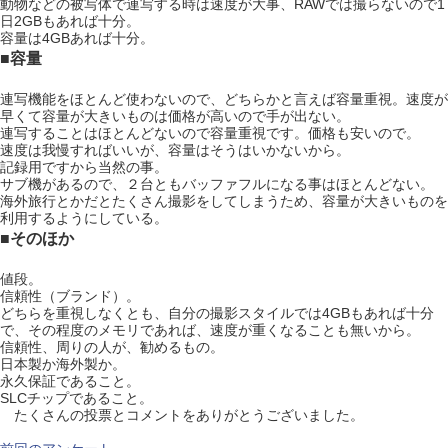
動物などの被写体で連写する時は速度が大事、RAWでは撮らないので1
日2GBもあれば十分。
容量は4GBあれば十分。
■容量
連写機能をほとんど使わないので、どちらかと言えば容量重視。速度が
早くて容量が大きいものは価格が高いので手が出ない。
連写することはほとんどないので容量重視です。価格も安いので。
速度は我慢すればいいが、容量はそうはいかないから。
記録用ですから当然の事。
サブ機があるので、２台ともバッファフルになる事はほとんどない。
海外旅行とかだとたくさん撮影をしてしまうため、容量が大きいものを
利用するようにしている。
■そのほか
値段。
信頼性（ブランド）。
どちらを重視しなくとも、自分の撮影スタイルでは4GBもあれば十分
で、その程度のメモリであれば、速度が重くなることも無いから。
信頼性、周りの人が、勧めるもの。
日本製か海外製か。
永久保証であること。
SLCチップであること。
たくさんの投票とコメントをありがとうございました。