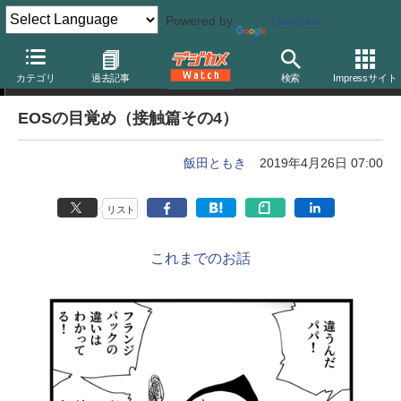
Powered by
Translate
カメラバカにつける薬 in デジカメ Watch
カテゴリ
過去記事
検索
Impressサイト
EOSの目覚め（接触篇その4）
飯田ともき
2019年4月26日 07:00
リスト
これまでのお話