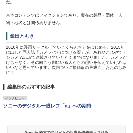
ね。
※本コンテンツはフィクションであり、実在の製品・団体・人
物・地名とは関係ありません。
飯田ともき
2010年に漫画サークル「ていこくらんち」をはじめる。2015年
に出した同人誌「カメラバカにつける薬」が、あれやこれやでデ
ジカメ Watchで連載させていただくまでになりました。カメラだ
けじゃなく、その向こう側にいる人たちの想いを伝えていければ
いいなと思っています。次回ついに接触篇の最終回、おたのしみ
に！
編集部のおすすめ記事
インタビュー
ソニーのデジタル一眼レフ「α」への期待
Google 検索で当サイトの記事を優先表示させる