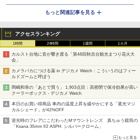
もっと関連記事を見る
アクセスランキング
1時間
24時間
1週間
1カ月
カルスト台地に音が響き渡る「第48回秋吉台観光まつり花火大
会」
カメラバカにつける薬 in デジカメ Watch：こういうのはフィー
ルドズームと呼ぼう
岡嶋和幸の「あとで買う」 1,903点目：高密閉で保冷効果が高い
クーラーボックス - デジカメ Watch
本日のお買い得商品 車内の温度上昇を緩やかにする「遮光マジ
カルシェード」が42%OFF
逆光時のフレアにこだわったMマウントレンズ 真ちゅう鏡筒の
「Ksana 35mm f/2 ASPH. シルバークローム」
もっと見る