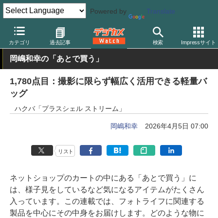
Powered by
Translate
デジカメ Watch
撮影用品
カメラバッグ
カテゴリ
過去記事
検索
Impressサイト
岡嶋和幸の「あとで買う」
1,780点目：撮影に限らず幅広く活用できる軽量バ
ッグ
ハクバ「プラスシェル ストリーム」
岡嶋和幸
2026年4月5日 07:00
リスト
ネットショップのカートの中にある「あとで買う」に
は、様子見をしているなど気になるアイテムがたくさん
入っています。この連載では、フォトライフに関連する
製品を中心にその中身をお届けします。どのような物に