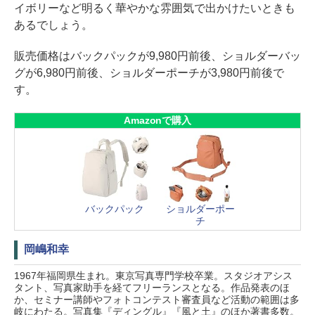
イボリーなど明るく華やかな雰囲気で出かけたいときも
あるでしょう。
販売価格はバックパックが9,980円前後、ショルダーバッ
グが6,980円前後、ショルダーポーチが3,980円前後で
す。
Amazonで購入
バックパック
ショルダーポー
チ
岡嶋和幸
1967年福岡県生まれ。東京写真専門学校卒業。スタジオアシス
タント、写真家助手を経てフリーランスとなる。作品発表のほ
か、セミナー講師やフォトコンテスト審査員など活動の範囲は多
岐にわたる。写真集『ディングル』『風と土』のほか著書多数。