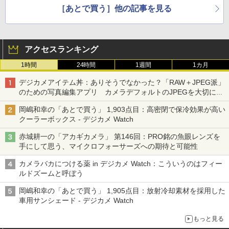
［あとで買う］他の記事を見る
アクセスランキング
1時間
24時間
1週間
1カ月
デジカメアイテム丼：ありそうでなかった？「RAW＋JPEG派」
のための写真編集アプリ カメラデフォルトのJPEGを大切にす
る「Filmator」
岡嶋和幸の「あとで買う」 1,903点目：高密閉で保冷効果が高い
クーラーボックス - デジカメ Watch
赤城耕一の「アカギカメラ」 第146回：PRO銘の魚眼レンズを
手にして思う、マイクロフォーサーズへの期待と可能性
カメラバカにつける薬 in デジカメ Watch：こういうのはフィー
ルドズームと呼ぼう
岡嶋和幸の「あとで買う」 1,905点目：放射冷却素材を採用した
車用サンシェード - デジカメ Watch
もっと見る