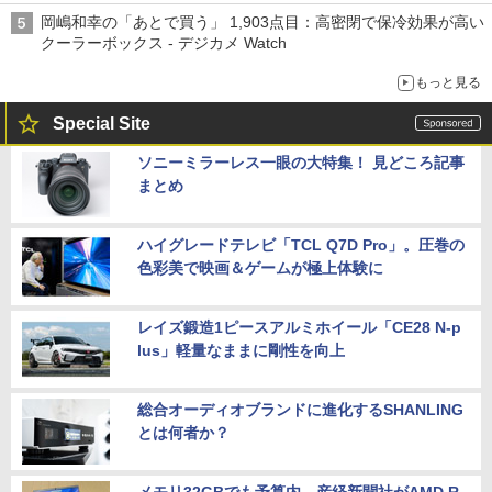
岡嶋和幸の「あとで買う」 1,903点目：高密閉で保冷効果が高い
クーラーボックス - デジカメ Watch
もっと見る
Special Site
ソニーミラーレス一眼の大特集！ 見どころ記事
まとめ
ハイグレードテレビ「TCL Q7D Pro」。圧巻の
色彩美で映画＆ゲームが極上体験に
レイズ鍛造1ピースアルミホイール「CE28 N-p
lus」軽量なままに剛性を向上
総合オーディオブランドに進化するSHANLING
とは何者か？