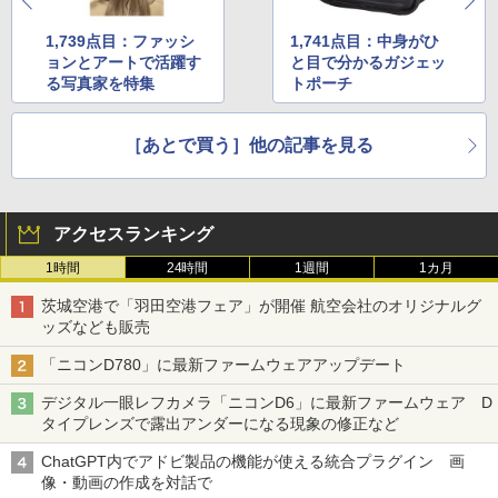
1,739点目：ファッシ
1,741点目：中身がひ
ョンとアートで活躍す
と目で分かるガジェッ
る写真家を特集
トポーチ
［あとで買う］他の記事を見る
アクセスランキング
1時間
24時間
1週間
1カ月
茨城空港で「羽田空港フェア」が開催 航空会社のオリジナルグ
ッズなども販売
「ニコンD780」に最新ファームウェアアップデート
デジタル一眼レフカメラ「ニコンD6」に最新ファームウェア D
タイプレンズで露出アンダーになる現象の修正など
ChatGPT内でアドビ製品の機能が使える統合プラグイン 画
像・動画の作成を対話で