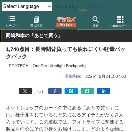
Powered by
Translate
デジカメ Watch
撮影用品
カメラバッグ
カテゴリ
過去記事
検索
Impressサイト
岡嶋和幸の「あとで買う」
1,740点目：長時間背負っても疲れにくい軽量バッ
クパック
PGYTECH「OnePro Ultralight Backpack」
岡嶋和幸
2026年2月24日 07:00
リスト
ネットショップのカートの中にある「あとで買う」に
は、様子見をしているなど気になるアイテムがたくさん
入っています。この連載では、フォトライフに関連する
製品を中心にその中身をお届けします。どのような物に