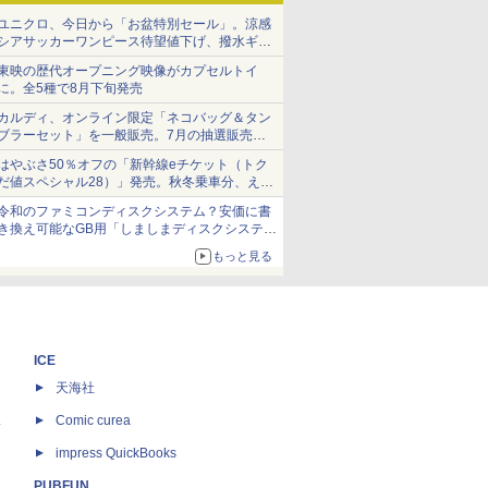
ユニクロ、今日から「お盆特別セール」。涼感
シアサッカーワンピース待望値下げ、撥水ギア
ショーツは1990円に
東映の歴代オープニング映像がカプセルトイ
に。全5種で8月下旬発売
カルディ、オンライン限定「ネコバッグ＆タン
ブラーセット」を一般販売。7月の抽選販売の
当選無効分
はやぶさ50％オフの「新幹線eチケット（トク
だ値スペシャル28）」発売。秋冬乗車分、えき
ねっと限定
令和のファミコンディスクシステム？安価に書
き換え可能なGB用「しましまディスクシステ
ム」
もっと見る
ICE
天海社
ス
Comic curea
impress QuickBooks
PUBFUN