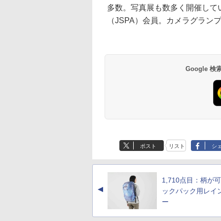
多数。写真展も数多く開催して
（JSPA）会員。カメラグラン
Google
ポスト
リスト
シ
1,710点目：柄が
▲
ックパック用レイ
ー