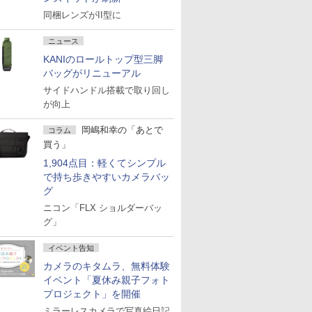
同梱レンズがII型に
ニュース
KANIのロールトップ型三脚
バッグがリニューアル
サイドハンドル搭載で取り回し
が向上
岡嶋和幸の「あとで
コラム
買う」
1,904点目：軽くてシンプル
で持ち歩きやすいカメラバッ
グ
ニコン「FLX ショルダーバッ
グ」
イベント告知
カメラのキタムラ、無料体験
イベント「夏休み親子フォト
プロジェクト」を開催
ミラーレスカメラで写真絵日記