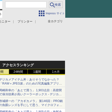
Impress サイト
全カテゴリ
モニター
プリンター
アクセスランキング
時間
24時間
1週間
1カ月
デジカメアイテム丼：ありそうでなかった？
「RAW＋JPEG派」のための写真編集アプリ
カメラデフォルトのJPEGを大切にする
岡嶋和幸の「あとで買う」 1,903点目：高密閉
「Filmator」
で保冷効果が高いクーラーボックス - デジカメ
Watch
赤城耕一の「アカギカメラ」 第146回：PRO銘
の魚眼レンズを手にして思う、マイクロフォー
サーズへの期待と可能性
岡嶋和幸の「あとで買う」 1,905点目：放射冷