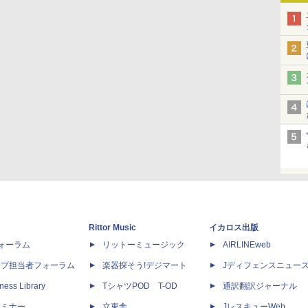
Rittor Music
イカロス出版
dフォーラム
リットーミュージック
AIRLINEweb
ップ担当者フォーラム
楽器探そう!デジマート
Jディフェンスニュー
ness Library
TシャツPOD T-OD
通訳翻訳ジャーナル
セミナー
立東舎
JレスキューWeb