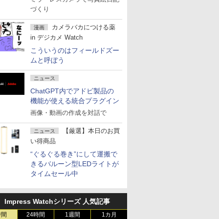
づくり
カメラバカにつける薬
漫画
in デジカメ Watch
こういうのはフィールドズー
ムと呼ぼう
ニュース
ChatGPT内でアドビ製品の
機能が使える統合プラグイン
画像・動画の作成を対話で
【厳選】本日のお買
ニュース
い得商品
“ぐるぐる巻き”にして運搬で
きるバルーン型LEDライトが
タイムセール中
Impress Watchシリーズ 人気記事
時間
24時間
1週間
1カ月