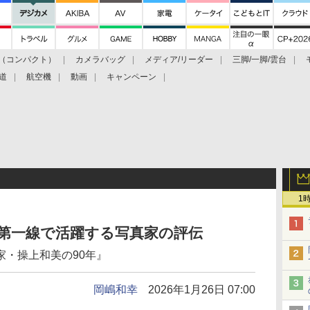
（コンパクト）
カメラバッグ
メディア/リーダー
三脚/一脚/雲台
道
航空機
動画
キャンペーン
1
上も第一線で活躍する写真家の評伝
家・操上和美の90年』
岡嶋和幸
2026年1月26日 07:00