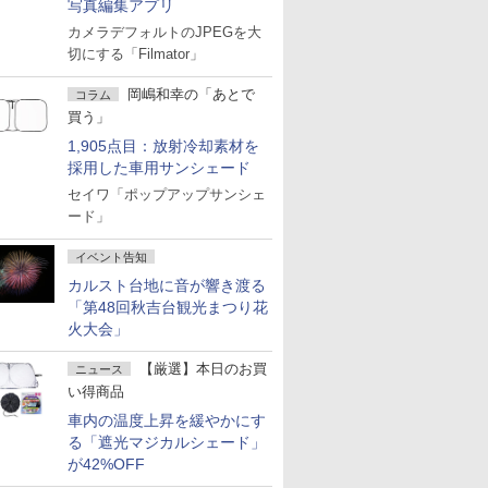
写真編集アプリ
カメラデフォルトのJPEGを大
切にする「Filmator」
岡嶋和幸の「あとで
コラム
買う」
1,905点目：放射冷却素材を
採用した車用サンシェード
セイワ「ポップアップサンシェ
ード」
イベント告知
カルスト台地に音が響き渡る
「第48回秋吉台観光まつり花
火大会」
【厳選】本日のお買
ニュース
い得商品
車内の温度上昇を緩やかにす
る「遮光マジカルシェード」
が42%OFF