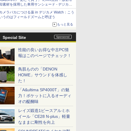
却素材を採用した車用サンシェード - デジカメ
Watch
カメラバカにつける薬 in デジカメ Watch：こう
いうのはフィールドズームと呼ぼう
もっと見る
Special Site
性能の良いお得な中古PC情
報はこのページでチェック！
鳥肌ものの「DENON
HOME」サウンドを体感し
た！
「A&ultima SP4000T」の魅
力！ポケットに入るオーディ
オの醍醐味
レイズ鍛造1ピースアルミホ
イール「CE28 N-plus」軽量
なままに剛性を向上