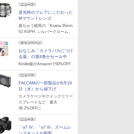
ニュース
逆光時のフレアにこだわった
Mマウントレンズ
真ちゅう鏡筒の「Ksana 35mm
f/2 ASPH. シルバークローム」
キャンペーン
おなじみ「カメラバカにつけ
る薬」の第4巻がセール中
Kindle版がAmazonで50%OFF
ニュース
FALCAMの一部製品が8月19
日（水）から値下げ
カメラケージやクイックリリー
スプレートなど 最大
36.2%OFFに
ニュース
「α7 IV」「α7 III」ズームレ
ンズキットが刷新