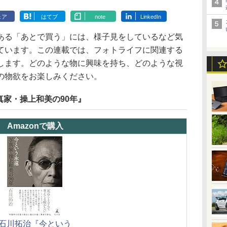
ェア
はてブ
note
LinkedIn
ある「あとで買う」には、様子見をしているなど気
ています。この連載では、フォトライフに関連する
します。どのような物に興味を持ち、どのような視
の物欲をお楽しみください。
家・操上和美の90年』
Amazonで購入
石川拓治『今という