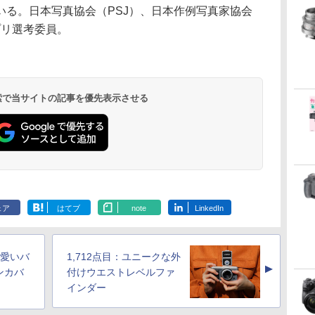
いる。日本写真協会（PSJ）、日本作例写真家協会
プリ選考委員。
 検索で当サイトの記事を優先表示させる
ェア
はてブ
note
LinkedIn
可愛いバ
1,712点目：ユニークな外
▲
ンカバ
付けウエストレベルファ
インダー