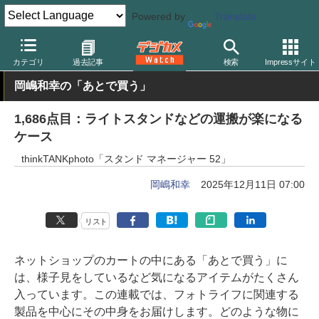
Powered by
Translate
デジカメ Watch
撮影用品
カメラバッグ
シンクタンクフォト
カテゴリ
過去記事
検索
Impressサイト
岡嶋和幸の「あとで買う」
1,686点目：ライトスタンドなどの運搬が楽になる
ケース
thinkTANKphoto「スタンド マネージャー 52」
岡嶋和幸
2025年12月11日 07:00
リスト
ネットショップのカートの中にある「あとで買う」に
は、様子見をしているなど気になるアイテムがたくさん
入っています。この連載では、フォトライフに関連する
製品を中心にその中身をお届けします。どのような物に