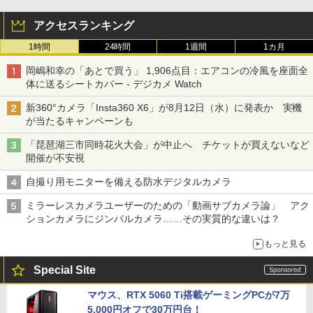
アクセスランキング
1時間
24時間
1週間
1カ月
岡嶋和幸の「あとで買う」 1,906点目：エアコンの冷風を座面全
体に送るシートカバー - デジカメ Watch
新360°カメラ「Insta360 X6」が8月12日（水）に発表か 実機
が当たるキャンペーンも
「琵琶湖三市同時花火大会」が中止へ チケットが買えないなど
開催が不安視
自撮り用モニターを備える防水デジタルカメラ
ミラーレスカメラユーザーのための「動画サブカメラ論」 アク
ションカメラにジンバルカメラ……その実質的な違いは？
もっと見る
Special Site
マウス、RTX 5060 Ti搭載ゲーミングPCが7万
5,000円オフで30万円台！