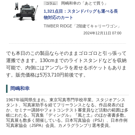
岡嶋和幸の「あとで買う」
コラム
1,321点目：スタンドバッグも運べる長
物対応のカート
TIMBER RIDGE「2階建てキャリーワゴン」
2024年12月11日 07:00
でも本日のこの製品ならそのままゴロゴロと引っ張って
運搬できます。130cmまでのライトスタンドなどを収納
可能で、内側にはアンブレラを差せるポケットもありま
す。販売価格は5万3,710円前後です。
岡嶋和幸
1967年福岡県生まれ。東京写真専門学校卒業。スタジオアシス
タント、写真家助手を経てフリーランスとなる。作品発表のほ
か、セミナー講師やフォトコンテスト審査員など活動の範囲は多
岐にわたる。写真集『ディングル』『風と土』のほか著書多数。
写真展も数多く開催している。日本写真協会（PSJ）、日本作例
写真家協会（JSPA）会員。カメラグランプリ選考委員。