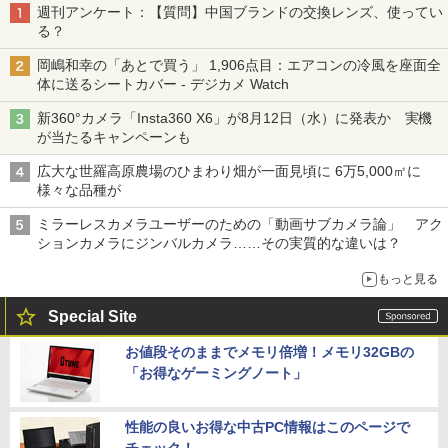
週刊アンケート：【質問】中国ブランドの交換レンズ、使ってい
る？
岡嶋和幸の「あとで買う」 1,906点目：エアコンの冷風を座面全
体に送るシートカバー - デジカメ Watch
新360°カメラ「Insta360 X6」が8月12日（水）に発表か 実機
が当たるキャンペーンも
広大な世羅高原農場のひまわり畑が一面見頃に 6万5,000㎡に
様々な品種が
ミラーレスカメラユーザーのための「動画サブカメラ論」 アク
ションカメラにジンバルカメラ……その実質的な違いは？
もっと見る
Special Site
お値段そのままでメモリ倍増！メモリ32GBの
「お得なゲーミングノート」
性能の良いお得な中古PC情報はこのページで
チェック！