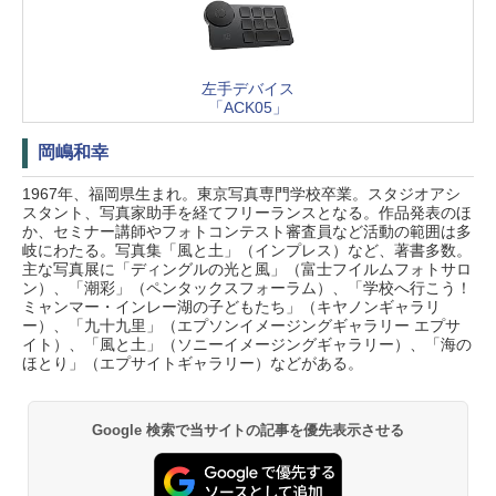
左手デバイス
「ACK05」
岡嶋和幸
1967年、福岡県生まれ。東京写真専門学校卒業。スタジオアシ
スタント、写真家助手を経てフリーランスとなる。作品発表のほ
か、セミナー講師やフォトコンテスト審査員など活動の範囲は多
岐にわたる。写真集「風と土」（インプレス）など、著書多数。
主な写真展に「ディングルの光と風」（富士フイルムフォトサロ
ン）、「潮彩」（ペンタックスフォーラム）、「学校へ行こう！
ミャンマー・インレー湖の子どもたち」（キヤノンギャラリ
ー）、「九十九里」（エプソンイメージングギャラリー エプサ
イト）、「風と土」（ソニーイメージングギャラリー）、「海の
ほとり」（エプサイトギャラリー）などがある。
Google 検索で当サイトの記事を優先表示させる