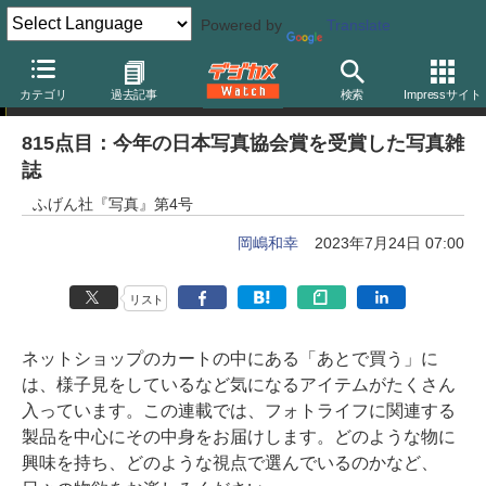
Powered by
Translate
岡嶋和幸の「あとで買う」
カテゴリ
過去記事
検索
Impressサイト
815点目：今年の日本写真協会賞を受賞した写真雑
誌
ふげん社『写真』第4号
岡嶋和幸
2023年7月24日 07:00
リスト
ネットショップのカートの中にある「あとで買う」に
は、様子見をしているなど気になるアイテムがたくさん
入っています。この連載では、フォトライフに関連する
製品を中心にその中身をお届けします。どのような物に
興味を持ち、どのような視点で選んでいるのかなど、