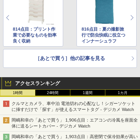
814点目：プリント作
816点目：夏の撮影旅
業で必要なものを効率
行で防虫快眠に役立つ
良く収納
インナーシュラフ
［あとで買う］他の記事を見る
アクセスランキング
1時間
24時間
1週間
1カ月
クルマとカメラ、車中泊 電池切れの心配なし！シガーソケット
に挿すだけで「探す」が使えるスマートタグ - デジカメ Watch
岡嶋和幸の「あとで買う」 1,906点目：エアコンの冷風を座面全
体に送るシートカバー - デジカメ Watch
岡嶋和幸の「あとで買う」 1,903点目：高密閉で保冷効果が高い