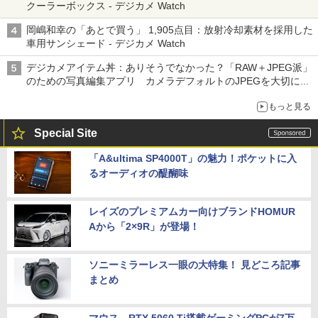
クーラーボックス - デジカメ Watch
岡嶋和幸の「あとで買う」 1,905点目：放射冷却素材を採用した
車用サンシェード - デジカメ Watch
デジカメアイテム丼：ありそうでなかった？「RAW＋JPEG派」
のための写真編集アプリ カメラデフォルトのJPEGを大切にす
る「Filmator」
もっと見る
Special Site
「A&ultima SP4000T」の魅力！ポケットに入
るオーディオの醍醐味
レイズのプレミアムカー向けブランドHOMUR
Aから「2×9R」が登場！
ソニーミラーレス一眼の大特集！ 見どころ記事
まとめ