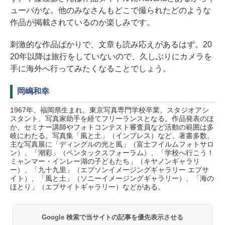
ューバかな。他のみなさんもどこで撮られたどのような
作品が掲載されているのか楽しみです。
刺激的な作品ばかりで、文章も読み応えがあるはず。20
20年以降は旅行をしていないので、久しぶりにカメラを
手に海外へ行ってみたくなることでしょう。
岡嶋和幸
1967年、福岡県生まれ。東京写真専門学校卒業。スタジオアシ
スタント、写真家助手を経てフリーランスとなる。作品発表のほ
か、セミナー講師やフォトコンテスト審査員など活動の範囲は多
岐にわたる。写真集「風と土」（インプレス）など、著書多数。
主な写真展に「ディングルの光と風」（富士フイルムフォトサロ
ン）、「潮彩」（ペンタックスフォーラム）、「学校へ行こう！
ミャンマー・インレー湖の子どもたち」（キヤノンギャラリ
ー）、「九十九里」（エプソンイメージングギャラリー エプサ
イト）、「風と土」（ソニーイメージングギャラリー）、「海の
ほとり」（エプサイトギャラリー）などがある。
Google 検索で当サイトの記事を優先表示させる