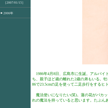
［2007/01/15］
■
2006年
1986年4月8日、広島市に生誕。アルバ
ち、親子ほど歳の離れた2歳の弟もいる。牡羊座
86で23.5cmの足を使って二足歩行をする
魔法使いになりたい(笑)。蓮の花がパカ
れの魔法を持っていると思います。たぶん