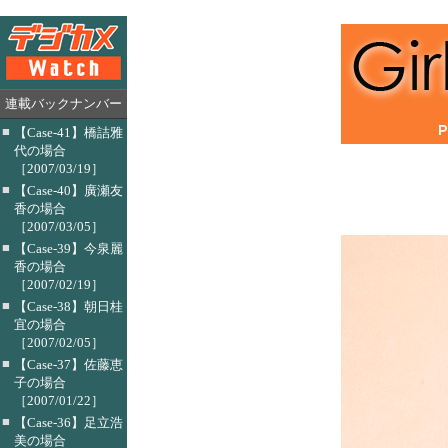
連載バックナンバー
■
【Case-41】橋詰雅
代の場合
［2007/03/19］
■
【Case-40】廣瀬友
香の場合
［2007/03/05］
■
【Case-39】今泉麗
香の場合
［2007/02/19］
■
【Case-38】朝日桂
宜の場合
［2007/02/05］
■
【Case-37】佐藤恵
子の場合
［2007/01/22］
■
【Case-36】足立浩
美の場合