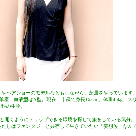
イトやヘアショーのモデルなどもしながら、芝居をやっています
、血液型はA型。現在二十歳で身長162cm、体重45kg、スリー
ヒト科の生物。
ッと開くようにトリップできる環境を探して旅をしている気分。
あたしはファンタジーと共存して生きていたい「妄想族」なん