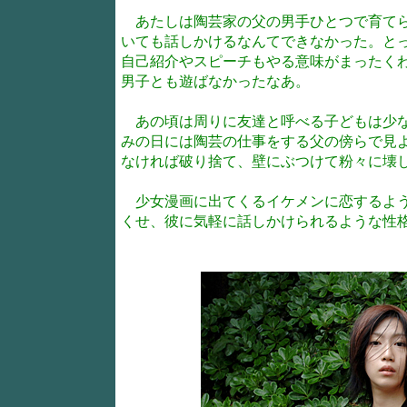
あたしは陶芸家の父の男手ひとつで育てら
いても話しかけるなんてできなかった。と
自己紹介やスピーチもやる意味がまったく
男子とも遊ばなかったなあ。
あの頃は周りに友達と呼べる子どもは少な
みの日には陶芸の仕事をする父の傍らで見
なければ破り捨て、壁にぶつけて粉々に壊
少女漫画に出てくるイケメンに恋するよう
くせ、彼に気軽に話しかけられるような性