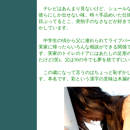
テレビはあんまり見ないけど、シュールな
彼らにしか出せない味。時々手品めいた仕
目ぶってるとこ、突拍子のなさなどが好き
かしています。
中学生の頃から父に連れられてライブバー
実家に帰ったらいろんな相談ができる関係
ず、実家のトイレのドアにはあたしの足形
たけど(笑)。父は50の今でも夢を捨てずに
この歳になって言うのはちょっと恥ずかし
す。本名です。彩という漢字の意味は木漏