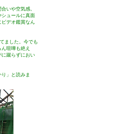
間合いや空気感。
やシュールに真面
にビデオ鑑賞なん
てました。今でも
ろん喧嘩も絶え
がに蹴らずにおい
かり」と読みま