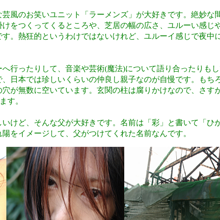
芸風のお笑いユニット「ラーメンズ」が大好きです。絶妙な
掛けをつくってくるところや、芝居の幅の広さ、ユルーい感じ
です。熱狂的というわけではないけれど、ユルーイ感じで夜中
へ行ったりして、音楽や芸術(魔法)について語り合ったりもし
で、日本では珍しいくらいの仲良し親子なのが自慢です。もち
の穴が無数に空いています。玄関の柱は腐りかけなので、さす
います。
いけど、そんな父が大好きです。名前は「彩」と書いて「ひ
れ陽をイメージして、父がつけてくれた名前なんです。