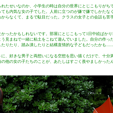
れたせいなのか、小学生の時は自分の世界にとじこもりがち
っても内気な女の子でした。人前に立つのが嫌で嫌でしかたな
わからなくて、まるで駄目だった。クラスの女子との会話も苦
かったかもしれないです。部屋にとじこもって1日中絵ばかり
よう見まねで一緒に粘土をこねて遊んでいました。自分の作っ
したりたり、踏み潰したりと結構直情的な子どもだったかも…
に、好きな男子と両想いになる空想を思い描くだけで、十分
格の他の女の子たちのことが、あたしはすごく羨やましかった