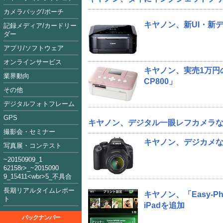
カメラバッグ/ポーチ
キヤノン、新UI・新デ
記録メディア/カードリー
ダー
アプリ/ソフトウェア
オンラインサービス
キヤノン、実売1万円
業界動向
CP800」
その他
デジタルフォトフレーム
GPS
キヤノン、デジタル一眼レフカメラな
撮影会・セミナー
キヤノン、デジカメな
写真展・コンテスト
~2015090
9_1
62158
r>_~2015
09
0
9_15411<
wbr>5_不具合
長期リアルタイムレポー
キヤノン、「Easy-Pho
ト
iPadを追加
バックナンバー