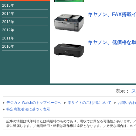
2015年
2014年
キヤノン、FAX搭載イ
2013年
2012年
2011年
キヤノン、低価格な単機
2010年
表示：
ス
デジカメ Watchのトップページへ
本サイトのご利用について
お問い合わ
特定商取引法に基づく表示
記事の情報は執筆時または掲載時のものであり、現状では異なる可能性があります。／
者に帰属します。／無断転用・転載は著作権法違反となります。／必要な場合はこの