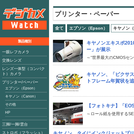
プリンター・ペーパー
全て
エプソン（Epson）
キヤノン（
製品種別
キヤノンエキスポ2010
ー」が展示
一眼レフカメラ
～“世界最大のCMOSセ
交換レンズ
レンズ一体型（コンパク
ト）カメラ
キヤノン、「ピクサス
トフレーム年賀状を
プリンター/ペーパー
エプソン（Epson）
キヤノン（Canon）
その他
【フォトキナ】「EOS
HP
～ロール紙を使用するSE
三脚/一脚/雲台
ストロボ（フラッシュ）
キヤノン、タイにインクジェットプ