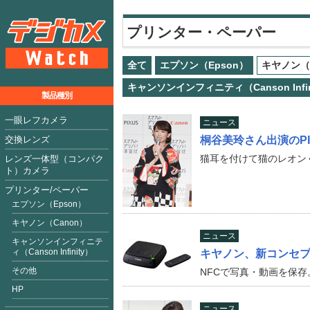
プリンター・ペーパー
全て
エプソン（Epson）
キヤノン（
キャンソンインフィニティ（Canson Infin
製品種別
一眼レフカメラ
ニュース
交換レンズ
桐谷美玲さん出演のPI
猫耳を付けて猫のレオン
レンズ一体型（コンパク
ト）カメラ
プリンター/ペーパー
エプソン（Epson）
キヤノン（Canon）
ニュース
キャンソンインフィニテ
ィ（Canson Infinity
）
キヤノン、新コンセ
その他
NFCで写真・動画を保
HP
ニュース