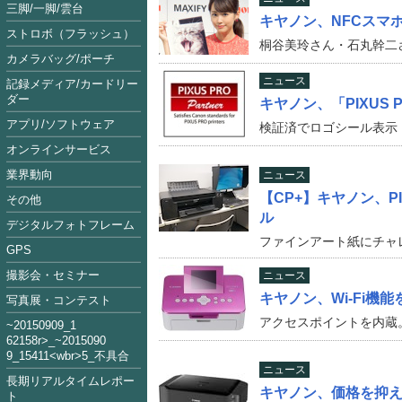
三脚/一脚/雲台
キヤノン、NFCスマ
ストロボ（フラッシュ）
桐谷美玲さん・石丸幹二
カメラバッグ/ポーチ
ニュース
記録メディア/カードリー
ダー
キヤノン、「PIXUS
アプリ/ソフトウェア
検証済でロゴシール表示
オンラインサービス
業界動向
ニュース
【CP+】キヤノン、PI
その他
ル
デジタルフォトフレーム
ファインアート紙にチャレ
GPS
撮影会・セミナー
ニュース
キヤノン、Wi-Fi機能
写真展・コンテスト
アクセスポイントを内蔵。Ai
~2015090
9_1
62158
r>_~2015
09
0
9_15411<
wbr>5_不具合
ニュース
長期リアルタイムレポー
キヤノン、価格を抑え
ト