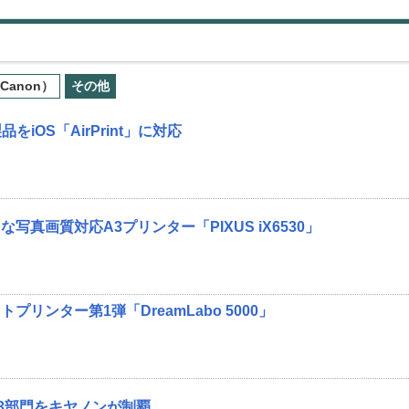
Canon）
その他
をiOS「AirPrint」に対応
写真画質対応A3プリンター「PIXUS iX6530」
リンター第1弾「DreamLabo 5000」
関連3部門をキヤノンが制覇