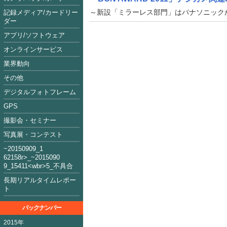
～新設「ミラーレス部門」はパナソニック
記録メディア/カードリー
ダー
アプリ/ソフトウェア
オンラインサービス
業界動向
その他
デジタルフォトフレーム
GPS
撮影会・セミナー
写真展・コンテスト
~2015090
9_1
62158
r>_~2015
09
0
9_15411<
wbr>5_不具合
長期リアルタイムレポー
ト
バックナンバー
2015年