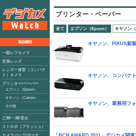
プリンター・ペーパー
全て
エプソン（Epson）
キヤノン（
製品種別
キヤノン、PIXUS新製品
一眼レフカメラ
交換レンズ
レンズ一体型（コンパク
ト）カメラ
キヤノン、コンパクトな
プリンター/ペーパー
エプソン（Epson）
キヤノン（Canon）
キヤノン、業務用フォトプ
その他
三脚/一脚/雲台
ストロボ（フラッシュ）
カメラバッグ/ポーチ
「BCN AWARD 2011」デジカメ