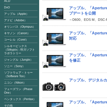
ACD
DxO
アップル、「Apertur
プデートを公開
アップル（Apple）
～D600、EOS M、DSC-
アドビ（Adobe）
オリンパス（Olympus）
アップル、「Aperture 
キヤノン（Canon）
対応
コーレル（Corel）
シルキーピックス
（Silkypix
）/市川ソフト
ラボラトリー
アップル、「Apert
ジャングル（Jungle）
を修正
ソニー（Sony）
ソフトウェア・トゥー
（Software Too）
アップル、デジタルカ
ニコン（Nikon）
フェーズワン（Phase
One）
ペンタックス（Pentax）
アップル、「Apertur
その他