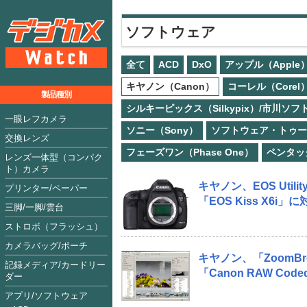
ソフトウェア
全て
ACD
DxO
アップル（Apple
キヤノン（Canon）
コーレル（Corel
製品種別
シルキーピックス（Silkypix）/市川ソ
一眼レフカメラ
ソニー（Sony）
ソフトウェア・トゥー（So
交換レンズ
フェーズワン（Phase One）
ペンタック
レンズ一体型（コンパク
ト）カメラ
キヤノン、EOS Utility
プリンター/ペーパー
「EOS Kiss X6i」に
三脚/一脚/雲台
ストロボ（フラッシュ）
カメラバッグ/ポーチ
キヤノン、「ZoomBrow
記録メディア/カードリー
「Canon RAW Codec
ダー
アプリ/ソフトウェア