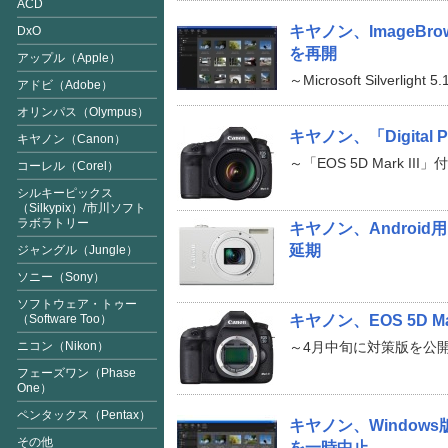
ACD
キヤノン、ImageBro
DxO
を再開
アップル（Apple）
～Microsoft Silverli
アドビ（Adobe）
オリンパス（Olympus）
キヤノン、「Digital P
キヤノン（Canon）
～「EOS 5D Mark I
コーレル（Corel）
シルキーピックス
（Silkypix
）/市川ソフト
ラボラトリー
キヤノン、Android
延期
ジャングル（Jungle）
ソニー（Sony）
ソフトウェア・トゥー
（Software Too）
キヤノン、EOS 5D M
ニコン（Nikon）
～4月中旬に対策版を公
フェーズワン（Phase
One）
ペンタックス（Pentax）
キヤノン、Windows版
その他
を一時中止