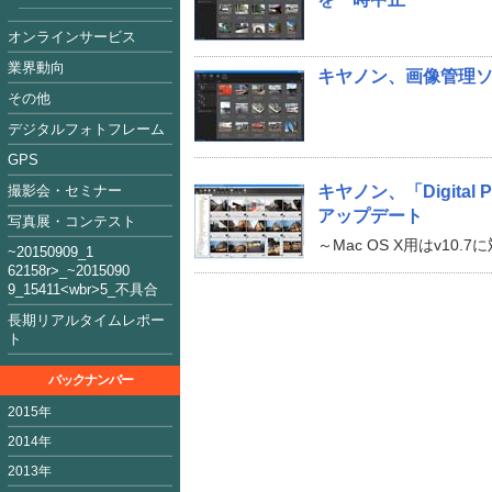
オンラインサービス
業界動向
キヤノン、画像管理ソフト
その他
デジタルフォトフレーム
GPS
撮影会・セミナー
キヤノン、「Digital Pho
アップデート
写真展・コンテスト
～Mac OS X用はv10.7
~2015090
9_1
62158
r>_~2015
09
0
9_15411<
wbr>5_不具合
長期リアルタイムレポー
ト
バックナンバー
2015年
2014年
2013年