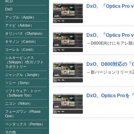
ACD
DxO、「Optics Pro 
DxO
アップル（Apple）
アドビ（Adobe）
オリンパス（Olympus）
DxO、「Optics P
キヤノン（Canon）
～D800E向けにモアレ
コーレル（Corel）
シルキーピックス
（Silkypix
）/市川ソフト
DxO、D800対応の「Op
ラボラトリー
～新バージョンリリース
ジャングル（Jungle）
ソニー（Sony）
ソフトウェア・トゥー
DxO、Optics Pro
（Software Too）
ニコン（Nikon）
フェーズワン（Phase
One）
ペンタックス（Pentax）
その他