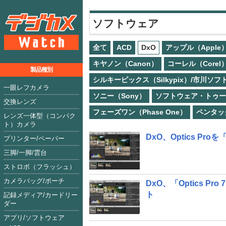
ソフトウェア
全て
ACD
DxO
アップル（Apple
キヤノン（Canon）
コーレル（Corel
製品種別
シルキーピックス（Silkypix）/市川ソ
一眼レフカメラ
ソニー（Sony）
ソフトウェア・トゥー（So
交換レンズ
フェーズワン（Phase One）
ペンタック
レンズ一体型（コンパク
ト）カメラ
DxO、Optics Pro
プリンター/ペーパー
三脚/一脚/雲台
ストロボ（フラッシュ）
カメラバッグ/ポーチ
DxO、「Optics P
ト
記録メディア/カードリー
ダー
アプリ/ソフトウェア