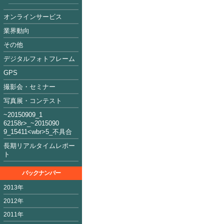
オンラインサービス
業界動向
その他
デジタルフォトフレーム
GPS
撮影会・セミナー
写真展・コンテスト
~2015090
9_1
62158
r>_~2015
09
0
9_15411<
wbr>5_不具合
長期リアルタイムレポー
ト
バックナンバー
2013年
2012年
2011年