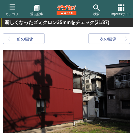
カテゴリ
過去記事
検索
Impressサイト
新しくなったズミクロン35mmをチェック
(31/37)
前の画像
次の画像