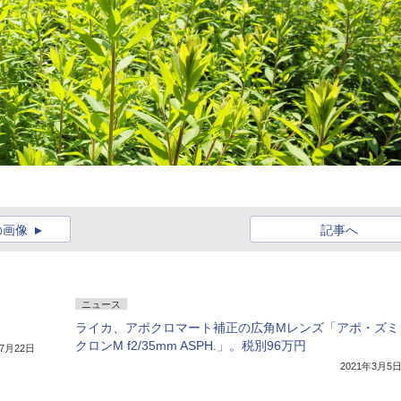
の画像
記事へ
ニュース
ライカ、アポクロマート補正の広角Mレンズ「アポ・ズミ
クロンM f2/35mm ASPH.」。税別96万円
年7月22日
2021年3月5