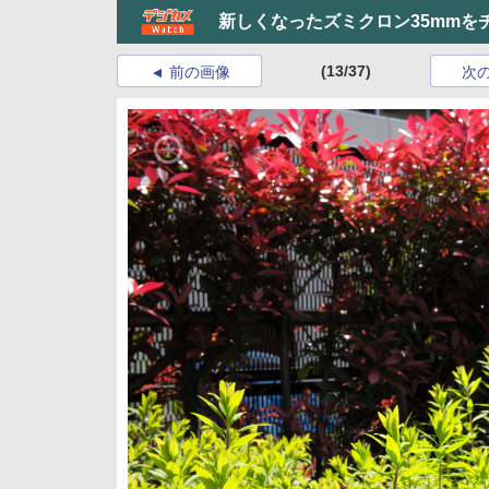
新しくなったズミクロン35mmを
(13/37)
前の画像
次