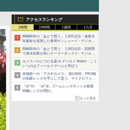
アクセスランキング
1時間
24時間
1週間
1カ月
岡嶋和幸の「あとで買う」 1,905点目：放射冷
却素材を採用した車用サンシェード - デジカメ
Watch
岡嶋和幸の「あとで買う」 1,903点目：高密閉
で保冷効果が高いクーラーボックス - デジカメ
Watch
カメラバカにつける薬 in デジカメ Watch：こう
いうのはフィールドズームと呼ぼう
赤城耕一の「アカギカメラ」 第146回：PRO銘
の魚眼レンズを手にして思う、マイクロフォー
サーズへの期待と可能性
「α7 IV」「α7 III」ズームレンズキットが刷新
同梱レンズがII型に
もっと見る