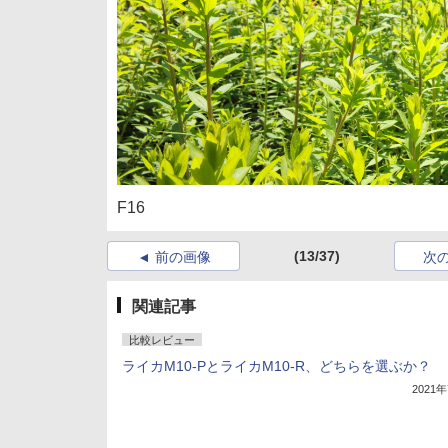
F16
(13/37)
前の画像
次
関連記事
比較レビュー
ライカM10-PとライカM10-R、どちらを選ぶか？
2021