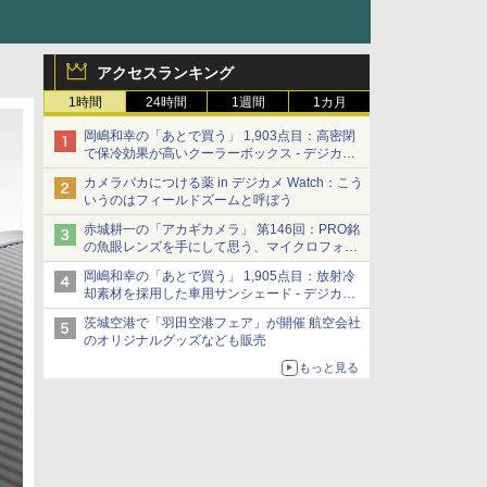
アクセスランキング
1時間
24時間
1週間
1カ月
岡嶋和幸の「あとで買う」 1,903点目：高密閉
で保冷効果が高いクーラーボックス - デジカメ
Watch
カメラバカにつける薬 in デジカメ Watch：こう
いうのはフィールドズームと呼ぼう
赤城耕一の「アカギカメラ」 第146回：PRO銘
の魚眼レンズを手にして思う、マイクロフォー
サーズへの期待と可能性
岡嶋和幸の「あとで買う」 1,905点目：放射冷
却素材を採用した車用サンシェード - デジカメ
Watch
茨城空港で「羽田空港フェア」が開催 航空会社
のオリジナルグッズなども販売
もっと見る