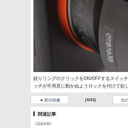
絞りリングのクリックをON/OFFするスイ
ッチが不用意に動かぬようロックを付けて欲
(4/33)
前の画像
次
関連記事
ニュース