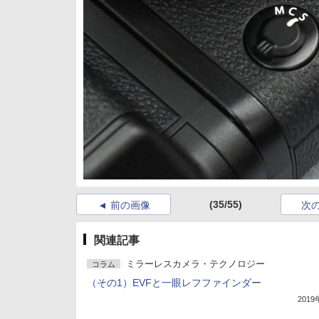
(35/55)
前の画像
次
関連記事
ミラーレスカメラ・テクノロジー
コラム
（その1）EVFと一眼レフファインダー
201