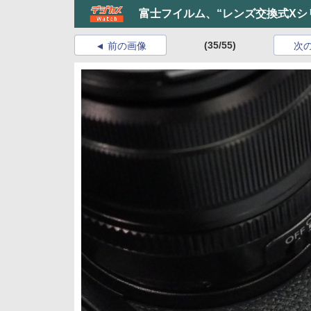
富士フイルム、“レンズ交換式Xシリ
(35/55)
前の画像
次