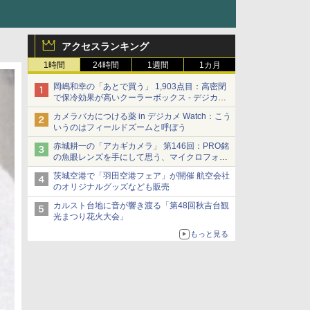
アクセスランキング
1時間
24時間
1週間
1カ月
岡嶋和幸の「あとで買う」 1,903点目：高密閉
で保冷効果が高いクーラーボックス - デジカメ
Watch
カメラバカにつける薬 in デジカメ Watch：こう
いうのはフィールドズームと呼ぼう
赤城耕一の「アカギカメラ」 第146回：PRO銘
の魚眼レンズを手にして思う、マイクロフォー
サーズへの期待と可能性
茨城空港で「羽田空港フェア」が開催 航空会社
のオリジナルグッズなども販売
カルスト台地に音が響き渡る「第48回秋吉台観
光まつり花火大会」
もっと見る