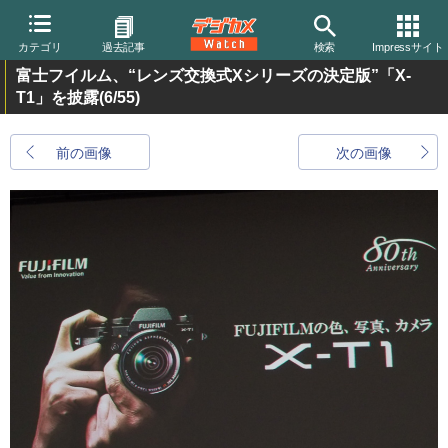
カテゴリ
過去記事
検索
Impressサイト
富士フイルム、“レンズ交換式Xシリーズの決定版”「X-
T1」を披露
(6/55)
前の画像
次の画像