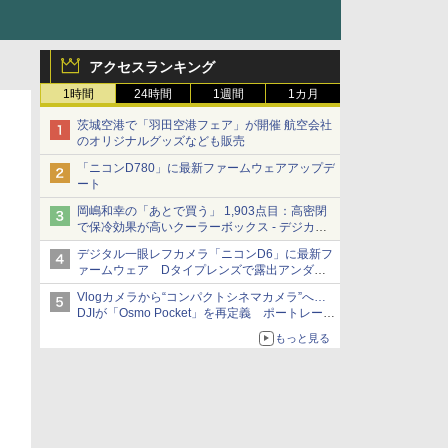
アクセスランキング
1時間
24時間
1週間
1カ月
茨城空港で「羽田空港フェア」が開催 航空会社
のオリジナルグッズなども販売
「ニコンD780」に最新ファームウェアアップデ
ート
岡嶋和幸の「あとで買う」 1,903点目：高密閉
で保冷効果が高いクーラーボックス - デジカメ
Watch
デジタル一眼レフカメラ「ニコンD6」に最新フ
ァームウェア Dタイプレンズで露出アンダー
になる現象の修正など
Vlogカメラから“コンパクトシネマカメラ”へ…
DJIが「Osmo Pocket」を再定義 ポートレート
重視の映像設計に
もっと見る