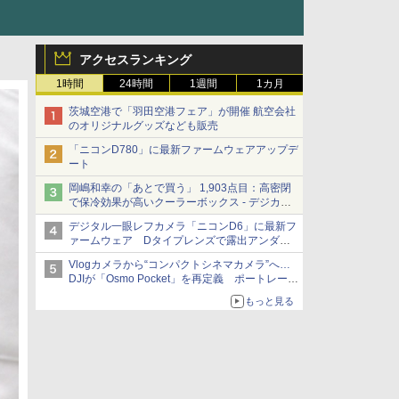
アクセスランキング
1時間
24時間
1週間
1カ月
茨城空港で「羽田空港フェア」が開催 航空会社
のオリジナルグッズなども販売
「ニコンD780」に最新ファームウェアアップデ
ート
岡嶋和幸の「あとで買う」 1,903点目：高密閉
で保冷効果が高いクーラーボックス - デジカメ
Watch
デジタル一眼レフカメラ「ニコンD6」に最新フ
ァームウェア Dタイプレンズで露出アンダー
になる現象の修正など
Vlogカメラから“コンパクトシネマカメラ”へ…
DJIが「Osmo Pocket」を再定義 ポートレート
重視の映像設計に
もっと見る