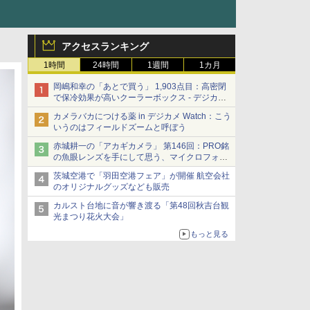
アクセスランキング
1時間
24時間
1週間
1カ月
岡嶋和幸の「あとで買う」 1,903点目：高密閉
で保冷効果が高いクーラーボックス - デジカメ
Watch
カメラバカにつける薬 in デジカメ Watch：こう
いうのはフィールドズームと呼ぼう
赤城耕一の「アカギカメラ」 第146回：PRO銘
の魚眼レンズを手にして思う、マイクロフォー
サーズへの期待と可能性
茨城空港で「羽田空港フェア」が開催 航空会社
のオリジナルグッズなども販売
カルスト台地に音が響き渡る「第48回秋吉台観
光まつり花火大会」
もっと見る