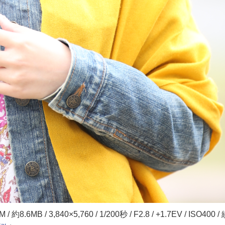
/ 約8.6MB / 3,840×5,760 / 1/200秒 / F2.8 / +1.7EV / ISO400 /