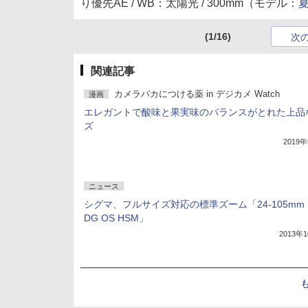
り優先AE / WB：太陽光 / 300mm（モデル：
(1/16)
次
関連記事
カメラバカにつける薬 in デジカメ Watch
漫画
エレガントで酸味と果実味のバランスがとれた上品
ズ
2019
ニュース
シグマ、フルサイズ対応の標準ズーム「24-105mm 
DG OS HSM」
2013年