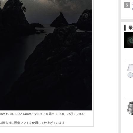
最
-24mm f/2.8G ED／14mm／マニュアル露出（F2.8、25秒）／ISO
でノイズ除去後に現像ソフトを使用して仕上げています