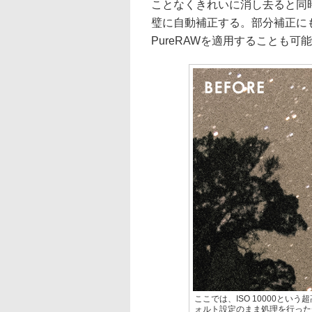
ことなくきれいに消し去ると同
璧に自動補正する。部分補正に
PureRAWを適用することも可
ここでは、ISO 10000という
ォルト設定のまま処理を行った