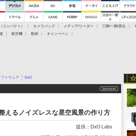
（コンパクト）
カメラバッグ
メディア/リーダー
三脚/一脚/雲台
道
航空機
動画
キャンペーン
ソフトウェア
DxO
 6」で整えるノイズレスな星空風景の作り方
提供：
DxO Labs