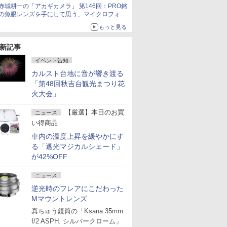
Watch
赤城耕一の「アカギカメラ」 第146回：PRO銘
の魚眼レンズを手にして思う、マイクロフォー
サーズへの期待と可能性
もっと見る
新記事
イベント告知
カルスト台地に音が響き渡る
「第48回秋吉台観光まつり花
火大会」
【厳選】本日のお買
ニュース
い得商品
車内の温度上昇を緩やかにす
る「遮光マジカルシェード」
が42%OFF
ニュース
逆光時のフレアにこだわった
Mマウントレンズ
真ちゅう鏡筒の「Ksana 35mm
f/2 ASPH. シルバークローム」