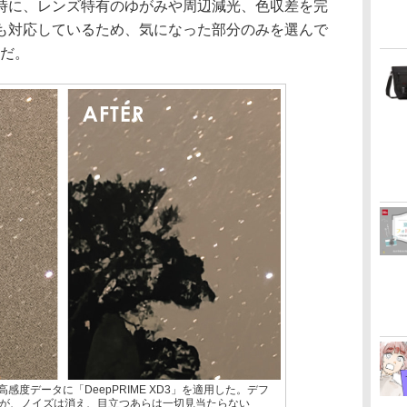
時に、レンズ特有のゆがみや周辺減光、色収差を完
も対応しているため、気になった部分のみを選んで
能だ。
超高感度データに「DeepPRIME XD3」を適用した。デフ
が、ノイズは消え、目立つあらは一切見当たらない