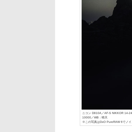
ニコン D810A／AF-S NIKKOR 14
10000／WB：晴天
※この写真はDxO PureRAW 6