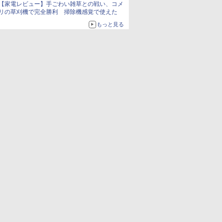
【家電レビュー】手ごわい雑草との戦い、コメ
る。復活記念で2026年末まで500円
リの草刈機で完全勝利 掃除機感覚で使えた
もっと見る