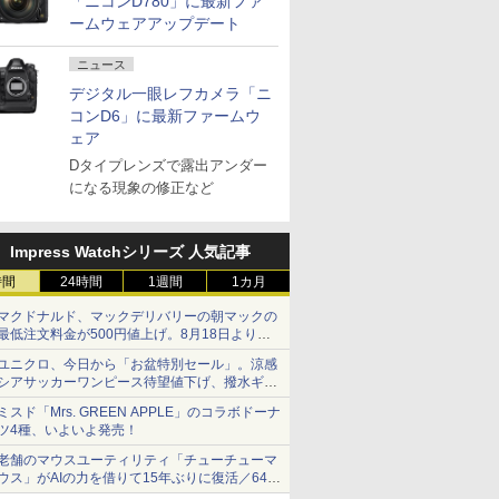
「ニコンD780」に最新ファ
ームウェアアップデート
ニュース
デジタル一眼レフカメラ「ニ
コンD6」に最新ファームウ
ェア
Dタイプレンズで露出アンダー
になる現象の修正など
Impress Watchシリーズ 人気記事
時間
24時間
1週間
1カ月
マクドナルド、マックデリバリーの朝マックの
最低注文料金が500円値上げ。8月18日より
1,500円から受付
ユニクロ、今日から「お盆特別セール」。涼感
シアサッカーワンピース待望値下げ、撥水ギア
ショーツは1990円に
ミスド「Mrs. GREEN APPLE」のコラボドーナ
ツ4種、いよいよ発売！
老舗のマウスユーティリティ「チューチューマ
ウス」がAIの力を借りて15年ぶりに復活／64bit
化、Windows 10/11、「Chrome」も走り回