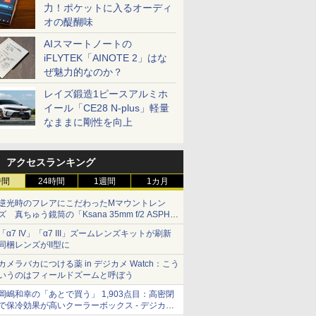
力！ポケットに入るオーディ
オの醍醐味
AIスマートノートの
iFLYTEK「AINOTE 2」はな
ぜ魅力的なのか？
レイズ鍛造1ピースアルミホ
イール「CE28 N-plus」軽量
なままに剛性を向上
アクセスランキング
時間
24時間
1週間
1カ月
逆光時のフレアにこだわったMマウントレン
ズ 真ちゅう鏡筒の「Ksana 35mm f/2 ASPH.
シルバークローム」
「α7 IV」「α7 III」ズームレンズキットが刷新
同梱レンズがII型に
カメラバカにつける薬 in デジカメ Watch：こう
いうのはフィールドズームと呼ぼう
岡嶋和幸の「あとで買う」 1,903点目：高密閉
で保冷効果が高いクーラーボックス - デジカメ