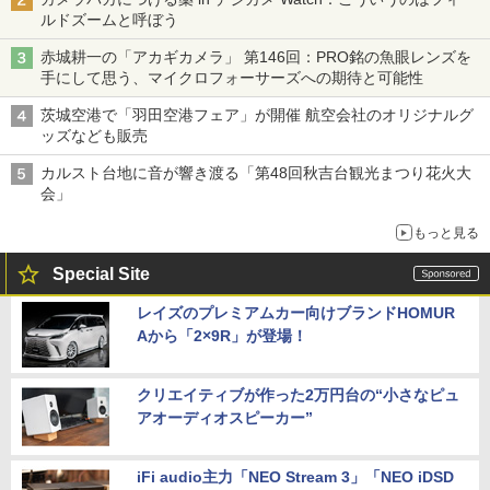
ルドズームと呼ぼう
赤城耕一の「アカギカメラ」 第146回：PRO銘の魚眼レンズを
手にして思う、マイクロフォーサーズへの期待と可能性
茨城空港で「羽田空港フェア」が開催 航空会社のオリジナルグ
ッズなども販売
カルスト台地に音が響き渡る「第48回秋吉台観光まつり花火大
会」
もっと見る
Special Site
レイズのプレミアムカー向けブランドHOMUR
Aから「2×9R」が登場！
クリエイティブが作った2万円台の“小さなピュ
アオーディオスピーカー”
iFi audio主力「NEO Stream 3」「NEO iDSD