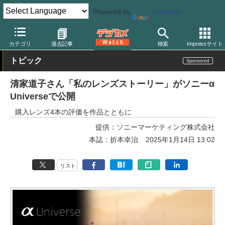
Powered by
Translate
デジカメ Watch
レンズ
交換レンズ
ソニー
カテゴリ
過去記事
検索
Impressサイト
トピック
清家道子さん「私のレンズストーリー」がソニーα
Universeで公開
購入レンズ4本の評価を作品とともに
提供：
ソニーマーケティング株式会社
本誌：折本幸治
2025年1月14日 13:02
リスト