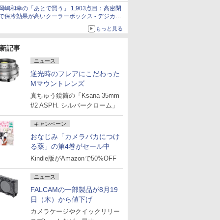
サーズへの期待と可能性
岡嶋和幸の「あとで買う」 1,903点目：高密閉
で保冷効果が高いクーラーボックス - デジカメ
Watch
もっと見る
新記事
ニュース
逆光時のフレアにこだわった
Mマウントレンズ
真ちゅう鏡筒の「Ksana 35mm
f/2 ASPH. シルバークローム」
キャンペーン
おなじみ「カメラバカにつけ
る薬」の第4巻がセール中
Kindle版がAmazonで50%OFF
ニュース
FALCAMの一部製品が8月19
日（木）から値下げ
カメラケージやクイックリリー