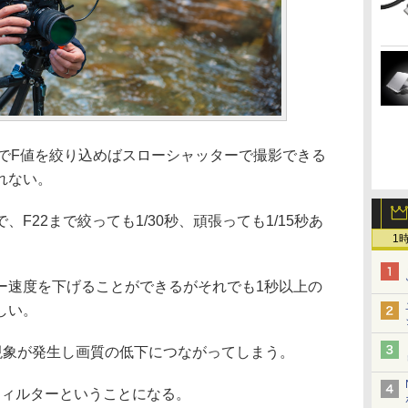
OでF値を絞り込めばスローシャッターで撮影できる
れない。
F22まで絞っても1/30秒、頑張っても1/15秒あ
1
ー速度を下げることができるがそれでも1秒以上の
しい。
現象が発生し画質の低下につながってしまう。
フィルターということになる。