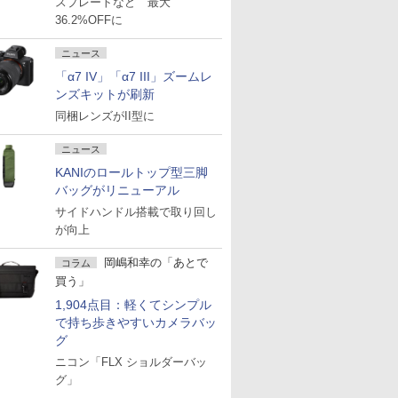
スプレートなど 最大
36.2%OFFに
ニュース
「α7 IV」「α7 III」ズームレ
ンズキットが刷新
同梱レンズがII型に
ニュース
KANIのロールトップ型三脚
バッグがリニューアル
サイドハンドル搭載で取り回し
が向上
岡嶋和幸の「あとで
コラム
買う」
1,904点目：軽くてシンプル
で持ち歩きやすいカメラバッ
グ
ニコン「FLX ショルダーバッ
グ」