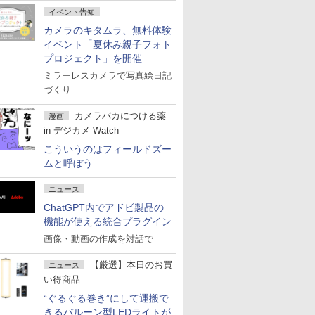
イベント告知
カメラのキタムラ、無料体験
イベント「夏休み親子フォト
プロジェクト」を開催
ミラーレスカメラで写真絵日記
づくり
カメラバカにつける薬
漫画
in デジカメ Watch
こういうのはフィールドズー
ムと呼ぼう
ニュース
ChatGPT内でアドビ製品の
機能が使える統合プラグイン
画像・動画の作成を対話で
【厳選】本日のお買
ニュース
い得商品
“ぐるぐる巻き”にして運搬で
きるバルーン型LEDライトが