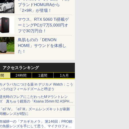
ブランドHOMURAから
「2×9R」が登場！
マウス、RTX 5060 Ti搭載ゲ
ーミングPCが7万5,000円オ
フで30万円台！
鳥肌ものの「DENON
HOME」サウンドを体感し
た！
アクセスランキング
時間
24時間
1週間
1カ月
カメラバカにつける薬 in デジカメ Watch：こう
いうのはフィールドズームと呼ぼう
逆光時のフレアにこだわったMマウントレン
ズ 真ちゅう鏡筒の「Ksana 35mm f/2 ASPH.
シルバークローム」
「α7 IV」「α7 III」ズームレンズキットが刷新
同梱レンズがII型に
赤城耕一の「アカギカメラ」 第146回：PRO銘
の魚眼レンズを手にして思う、マイクロフォー