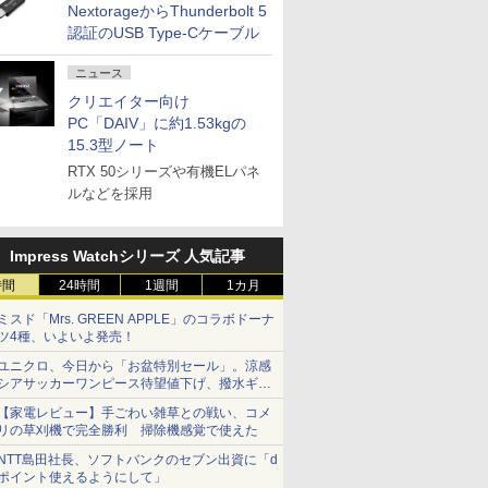
NextorageからThunderbolt 5
認証のUSB Type-Cケーブル
ニュース
クリエイター向け
PC「DAIV」に約1.53kgの
15.3型ノート
RTX 50シリーズや有機ELパネ
ルなどを採用
Impress Watchシリーズ 人気記事
時間
24時間
1週間
1カ月
ミスド「Mrs. GREEN APPLE」のコラボドーナ
ツ4種、いよいよ発売！
ユニクロ、今日から「お盆特別セール」。涼感
シアサッカーワンピース待望値下げ、撥水ギア
ショーツは1990円に
【家電レビュー】手ごわい雑草との戦い、コメ
リの草刈機で完全勝利 掃除機感覚で使えた
NTT島田社長、ソフトバンクのセブン出資に「d
ポイント使えるようにして」