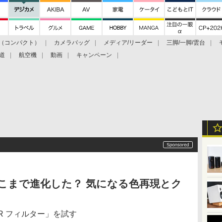
（コンパクト）
カメラバッグ
メディア/リーダー
三脚/一脚/雲台
道
航空機
動画
キャンペーン
こまで進化した？ 気になる色再現とク
OLOR フィルター」を試す