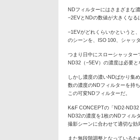
NDフィルターにはさまざまな濃度
−2EVとNDの数値が大きくな
−1EVがどれくらいかというと、I
のシーンを、ISO 100、シャッ
つまり日中にスローシャッターで
ND32（−5EV）の濃度は必要
しかし濃度の濃いNDばかり集
数の濃度のNDフィルターを持
この可変NDフィルターだ。
K&F CONCEPTの「ND2-ND
ND32の濃度を1枚のNDフィ
撮影シーンに合わせて適切な効
また無段階調整となっているため