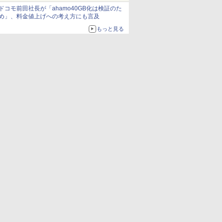
ドコモ前田社長が「ahamo40GB化は検証のた
め」、料金値上げへの考え方にも言及
もっと見る