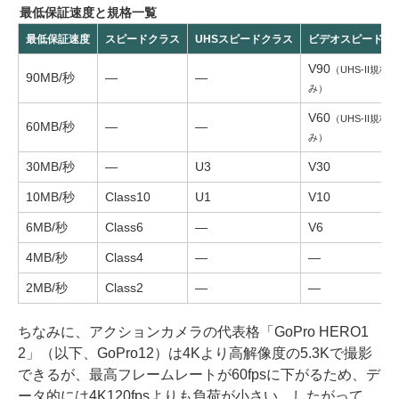
最低保証速度と規格一覧
最低保証速度
スピードクラス
UHSスピードクラス
ビデオスピードク
V90
（UHS-II規格の
90MB/秒
—
—
み）
V60
（UHS-II規格の
60MB/秒
—
—
み）
30MB/秒
—
U3
V30
10MB/秒
Class10
U1
V10
6MB/秒
Class6
—
V6
4MB/秒
Class4
—
—
2MB/秒
Class2
—
—
ちなみに、アクションカメラの代表格「GoPro HERO1
2」（以下、GoPro12）は4Kより高解像度の5.3Kで撮影
できるが、最高フレームレートが60fpsに下がるため、デ
ータ的には4K120fpsよりも負荷が小さい。したがって、