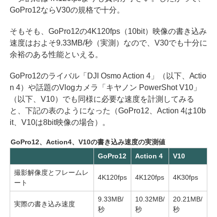
GoPro12ならV30の規格で十分。
そもそも、GoPro12の4K120fps（10bit）映像の書き込み
速度はおよそ9.33MB/秒（実測）なので、V30でも十分に
余裕のある性能といえる。
GoPro12のライバル「DJI Osmo Action 4」（以下、Actio
n 4）や話題のVlogカメラ「キヤノン PowerShot V10」
（以下、V10）でも同様に必要な速度を計測してみる
と、下記の表のようになった（GoPro12、Action 4は10b
it、V10は8bit映像の場合）。
GoPro12、Action4、V10の書き込み速度の実測値
GoPro12
Action 4
V10
撮影解像度とフレームレ
4K120fps
4K120fps
4K30fps
ート
9.33MB/
10.32MB/
20.21MB/
実際の書き込み速度
秒
秒
秒