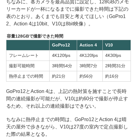
ちなみに、各カメラを最高品質に設定し、128GBのメモ
リーカードが一杯になるまでに撮影できた時間は下記の
表のとおり。あくまでも目安と考えてほしい（GoPro1
2、Action 4は10bit、V10は8bit映像）。
容量128GBで撮影できた時間
GoPro12
Action 4
V10
フレームレート
4K120fps
4K120fps
4K30fps
撮影可能時間
3時間54分
3時間7分
2時間31分
熱停止までの時間
約21分
約56分
約16分
GoPro12とAction 4は、上記の熱対策を施すことで長時
間の連続撮影が可能だが、V10は約60分で撮影が停止す
るため、それ以上の連続撮影はできない。
ちなみに熱停止までの時間は、GoPro12とAction 4は晴
天の屋外で歩きながら、V10は27度の室内で定点撮影し
た際の結果となる。