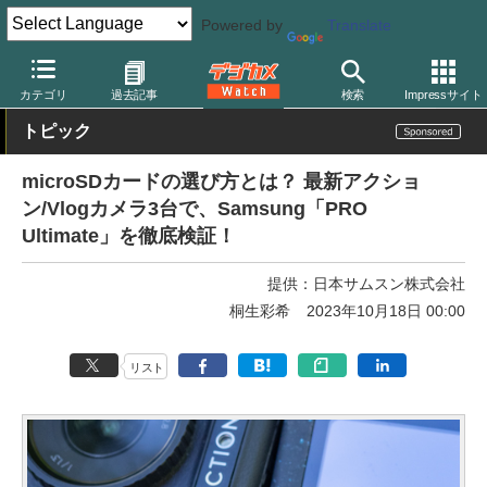
Powered by
Translate
デジカメ Watch
撮影用品
記録メディア/カードリーダー
カテゴリ
過去記事
検索
Impressサイト
トピック
microSDカードの選び方とは？ 最新アクショ
ン/Vlogカメラ3台で、Samsung「PRO
Ultimate」を徹底検証！
提供：
日本サムスン株式会社
桐生彩希
2023年10月18日 00:00
リスト