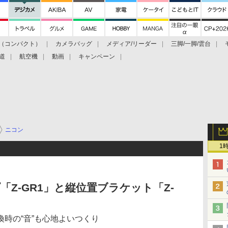
（コンパクト）
カメラバッグ
メディア/リーダー
三脚/一脚/雲台
道
航空機
動画
キャンペーン
ニコン
1
Z-GR1」と縦位置ブラケット「Z-
時の“音”も心地よいつくり