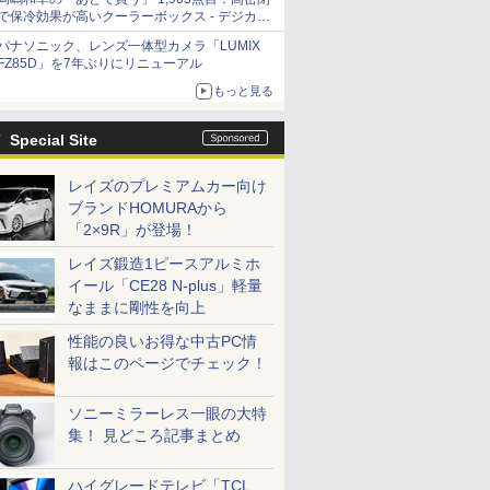
で保冷効果が高いクーラーボックス - デジカメ
Watch
パナソニック、レンズ一体型カメラ「LUMIX
FZ85D」を7年ぶりにリニューアル
もっと見る
Special Site
レイズのプレミアムカー向け
ブランドHOMURAから
「2×9R」が登場！
レイズ鍛造1ピースアルミホ
イール「CE28 N-plus」軽量
なままに剛性を向上
性能の良いお得な中古PC情
報はこのページでチェック！
ソニーミラーレス一眼の大特
集！ 見どころ記事まとめ
ハイグレードテレビ「TCL