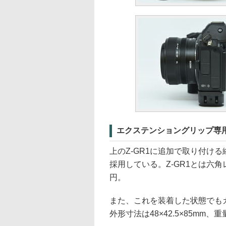
エクステンショングリップ専用
上のZ-GR1に追加で取り付け
採用している。Z-GR1とは六角
円。
また、これを装着した状態でも
外形寸法は48×42.5×85mm、重