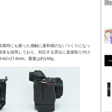
装着時にも握った感触に違和感のないつくりになっ
形状を採用しており、対応する雲台に直接取り付け
2×27.6mm。重量は約148g。