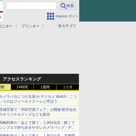
Impress サイト
全カテゴリ
モニター
プリンター
アクセスランキング
時間
24時間
1週間
1カ月
カメラバカにつける薬 in デジカメ Watch：こう
いうのはフィールドズームと呼ぼう
茨城空港で「羽田空港フェア」が開催 航空会社
のオリジナルグッズなども販売
岡嶋和幸の「あとで買う」 1,904点目：軽くて
シンプルで持ち歩きやすいカメラバッグ - デジ
カメ Watch
岡嶋和幸の「あとで買う」 1,903点目：高密閉