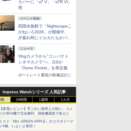
カバーに「α7 V」「α7R VI」
用
イベント告知
四国水族館で「Nightscapeこ
がねいろ2026」が開催中。
夕暮れ時にイルカたちがパフ
ォーマンスを繰り広げる
ニュース
Vlogカメラから“コンパクト
シネマカメラ”へ…DJIが
「Osmo Pocket」を再定義
ポートレート重視の映像設計に
Impress Watchシリーズ 人気記事
時間
24時間
1週間
1カ月
【家電レビュー】手ごわい雑草との戦い、コメ
リの草刈機で完全勝利 掃除機感覚で使えた
ミスド「Mrs. GREEN APPLE」のコラボドーナ
ツ4種、いよいよ発売！