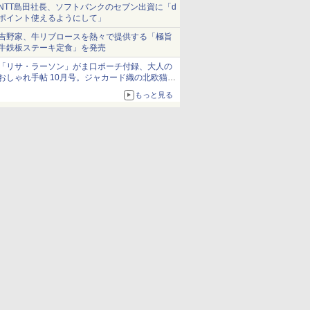
NTT島田社長、ソフトバンクのセブン出資に「d
ポイント使えるようにして」
吉野家、牛リブロースを熱々で提供する「極旨
牛鉄板ステーキ定食」を発売
「リサ・ラーソン」がま口ポーチ付録、大人の
おしゃれ手帖 10月号。ジャカード織の北欧猫デ
ザイン
もっと見る