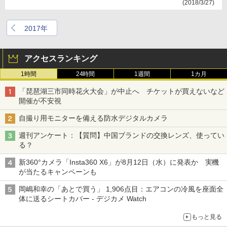
(2018/3/27)
2017年
アクセスランキング
1時間
24時間
1週間
1カ月
「琵琶湖三市同時花火大会」が中止へ チケットが買えないなど
開催が不安視
自撮り用モニターを備える防水デジタルカメラ
週刊アンケート：【質問】中国ブランドの交換レンズ、使ってい
る？
新360°カメラ「Insta360 X6」が8月12日（水）に発表か 実機
が当たるキャンペーンも
岡嶋和幸の「あとで買う」 1,906点目：エアコンの冷風を座面全
体に送るシートカバー - デジカメ Watch
もっと見る