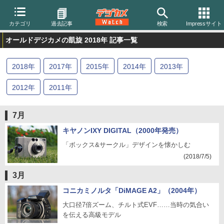
カテゴリ
過去記事
検索
Impressサイト
オールドデジカメの凱旋 2018年 記事一覧
2018
年
2017
年
2015
年
2014
年
2013
年
2012
年
2011
年
7月
キヤノンIXY DIGITAL（2000年発売）
「ボックス&サークル」デザインを懐かしむ
(2018/7/5)
3月
コニカミノルタ「DiMAGE A2」（2004年）
大口径7倍ズーム、チルト式EVF……当時の気合い
を伝える高級モデル