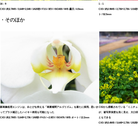
16：9
1：1
CX3 / 約2.7MB / 3,648×2,048 / 1/620秒 / F3.5 / 0EV / ISO400 / WB:曇天 / 4.9mm
CX3 / 約2.9MB / 2,736×2,736 / 1/16秒
ト / 52.5mm
・そのほか
新画像処理エンジンは、白とびを抑える「画素補間アルゴリズム」を新たに採用。思いき
CX2から搭載されている「ミニチ
ってプラス補正したハイキー表現も可能になった
が、被写界深度を浅く見せ、大口径
CX3 / 約2.7MB / 3,648×2,736 / 1/68秒 / F4.5 / +2.0EV / ISO476 / WB:オート / 12.2mm
ともできる
CX3 / 約3.4MB / 3,648×2,736 / 1/52秒