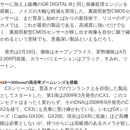
サーに加え上級機のGR DIGITAL IIIと同じ画像処理エンジンを
搭載し、ノイズの大幅な軽減を実現した。裏面照射型CMOSセ
ンサーは、まだ普及し始めたばかりの新技術で、リコーのデジ
カメでは、これが最初の製品である。高感度に強いだけでな
く、裏面照射型CMOSセンサーが映し出す画像を自分に眼で確
かめるという意味でも、意義深い製品といえるだろう。
発売は2月19日。価格はオープンプライス。実勢価格は4万
2,000円前後。カラーバリエーションはブラック、すみれ、ツ
ートン。
■
28〜300mmの高倍率ズームレンズを搭載
CXシリーズは、普及タイプのワンランク上を目指した製品
としてスタートした。第1弾は2009年3月発売のCX1。このコ
ンセプトはまったく変わらず、そのDNAは2009年9月発売のC
X2を経て、CX3にも見事に受け継がれている。いわばGXシリ
ーズ（Caplio GX100、GX200。現在はGXRに収斂）ほど高機
能は必要としないが、持つからには高級感のあるカメラが欲し