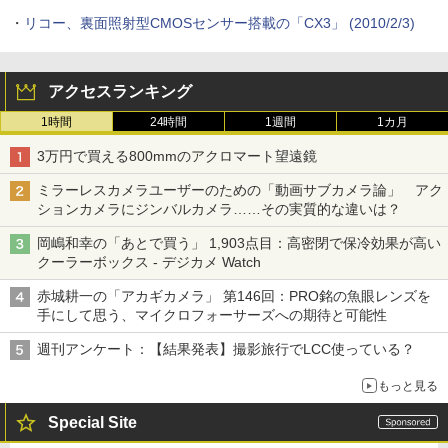
・
リコー、裏面照射型CMOSセンサー搭載の「CX3」 (2010/2/3)
アクセスランキング
1時間
24時間
1週間
1カ月
3万円で買える800mmのアクロマート望遠鏡
ミラーレスカメラユーザーのための「動画サブカメラ論」 アク
ションカメラにジンバルカメラ……その実質的な違いは？
岡嶋和幸の「あとで買う」 1,903点目：高密閉で保冷効果が高い
クーラーボックス - デジカメ Watch
赤城耕一の「アカギカメラ」 第146回：PRO銘の魚眼レンズを
手にして思う、マイクロフォーサーズへの期待と可能性
週刊アンケート：【結果発表】撮影旅行でLCC使っている？
もっと見る
Special Site