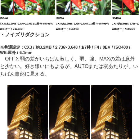
ISO400
ISO800
ISO1600
CX3 / 約2.9MB / 2,736×2,736 / 1/10秒 / F4.5 / 0EV /
CX3 / 約2.9MB / 2,736×2,736 / 1/15秒 / F4.5 / 0EV /
CX3 / 約2.9MB / 2,736×2,73
WB:オート / 12.2mm
WB:オート / 12.2mm
WB:オート / 10.5mm
・ノイズリダクション
※共通設定：CX3 / 約3.2MB / 2,736×3,648 / 1/7秒 / F4 / 0EV / ISO400 /
WB:屋外 / 6.1mm
OFFと弱の差がいちばん激しく、弱、強、MAXの差は意外
と少ない。好き嫌いにもよるが、AUTOまたは弱あたりが、い
ちばん自然に見える。