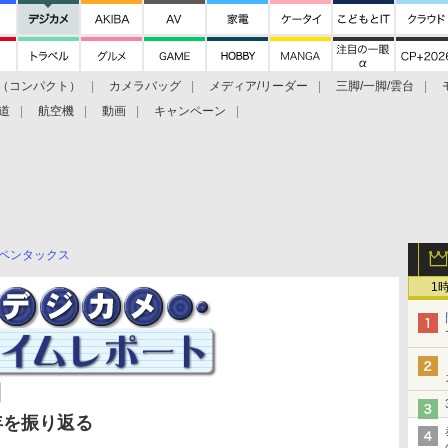
（コンパクト）
カメラバッグ
メディア/リーダー
三脚/一脚/雲台
道
航空機
動画
キャンペーン
ペンタックス
1
】
年を振り返る