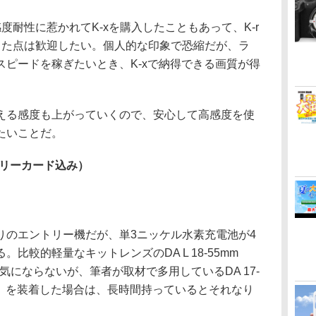
度耐性に惹かれてK-xを購入したこともあって、K-r
った点は歓迎したい。個人的な印象で恐縮だが、ラ
ピードを稼ぎたいとき、K-xで納得できる画質が得
。
る感度も上がっていくので、安心して高感度を使
たいことだ。
モリーカード込み）
のエントリー機だが、単3ニッケル水素充電池が4
比較的軽量なキットレンズのDA L 18-55mm
ならまだ気にならないが、筆者が取材で多用しているDA 17-
M（約485g）を装着した場合は、長時間持っているとそれなり