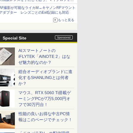
サーズへの期待と可能性
AF撮影が可能なライカM→キヤノンRFマウント
アダプター レンズごとのExif記録にも対応
もっと見る
Special Site
AIスマートノートの
iFLYTEK「AINOTE 2」はな
ぜ魅力的なのか？
総合オーディオブランドに進
化するSHANLINGとは何者
か？
マウス、RTX 5060 Ti搭載ゲ
ーミングPCが7万5,000円オ
フで30万円台！
性能の良いお得な中古PC情
報はこのページでチェック！