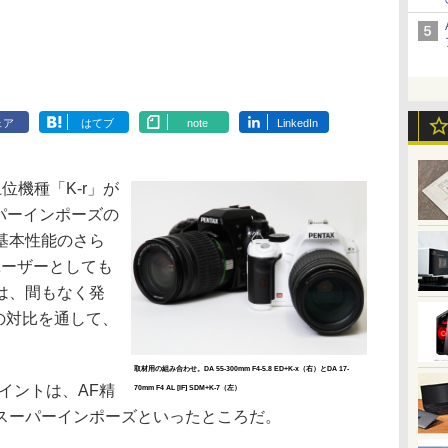
ェア
はてブ
note
LinkedIn
位機種「K-r」が
ーパーインポーズの
基本性能のさら
ユーザーとしても
は、間もなく発
上の対比を通して、
取材用の組み合わせ。DA 55-300mm F4-5.8 ED+K-x（右）とDA 17-
イントは、AF精
70mm F4 AL [IF] SDM+K-7（左）
スーパーインポーズといったところだ。