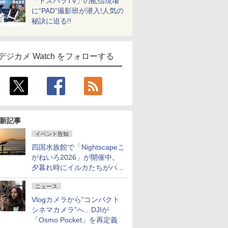
「ドスパラTV」の配信現場
に“PAD”撮影班が潜入!人気の
秘訣に迫る!!
デジカメ Watch をフォローする
新記事
イベント告知
四国水族館で「Nightscapeこ
がねいろ2026」が開催中。
夕暮れ時にイルカたちがパフ
ォーマンスを繰り広げる
ニュース
Vlogカメラから“コンパクト
シネマカメラ”へ…DJIが
「Osmo Pocket」を再定義