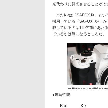
光代わりに発光させることがで
またK-rは「SAFOX IX」と
採用している「SAFOX IX+
載しているのは1世代前にあたる「
ているかは気になるところだ。
K-rの補助光ライト（左）とK-7の補助光ライト（右
●連写性能
K-x
K-r