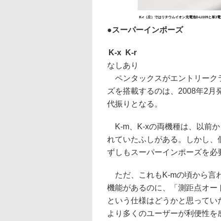
K-r（左）ではリチウムイオン充電池D-LI109と
●スーパーインポーズ
K-x
K-r
なし
あり
ペンタックスがエントリークラ
ズを搭載するのは、2008年2月発
代振りとなる。
K-m、K-xの両機種は、以前
れていたふしがある。しかし、
ずしもスーパーインポーズを必
ただ、これもK-mの頃から言
機能があるのに、「測距点オー
という仕様はどうかと思っていた
より多くのユーザーが利便性を