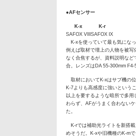
●AFセンサー
K-x
K-r
SAFOX VIII
SAFOX IX
K-xを使っていて最も気にな
例えば取材で壇上の人物を被写
なく合焦するが、資料説明など
合。レンズはDA 55-300mm 
取材においてK-xはサブ機の
K-7よりも高感度に強いというこ
以上を要するような暗所で多用
わらず、AFがうまく合わないケ
た。
K-rでは補助光ライトを新搭
めそうだ。K-xや旧機種のK-