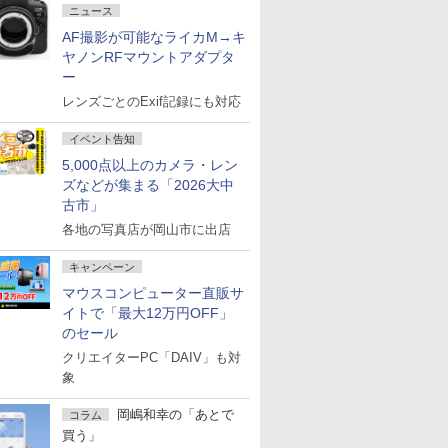
ニュース
AF撮影が可能なライカM→キ
ヤノンRFマウントアダプタ
ー
レンズごとのExif記録にも対応
イベント告知
5,000点以上のカメラ・レン
ズなどが集まる「2026大中
古市」
各地の写真店が岡山市に出店
キャンペーン
マウスコンピューター直販サ
イトで「最大12万円OFF」
のセール
クリエイターPC「DAIV」も対
象
岡嶋和幸の「あとで
コラム
買う」