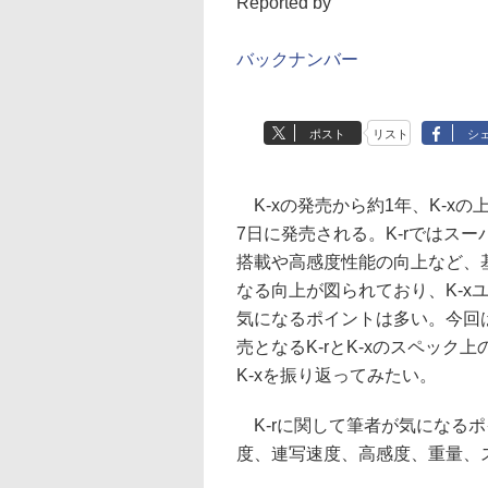
Reported by
バックナンバー
ポスト
リスト
シ
K-xの発売から約1年、K-xの上
7日に発売される。K-rではス
搭載や高感度性能の向上など、
なる向上が図られており、K-x
気になるポイントは多い。今回
売となるK-rとK-xのスペック
K-xを振り返ってみたい。
K-rに関して筆者が気になるポ
度、連写速度、高感度、重量、