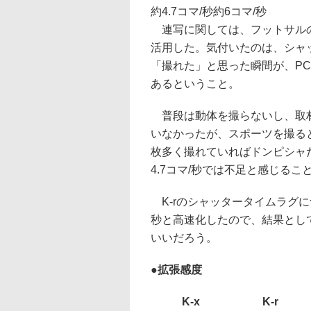
約4.7コマ/秒
約6コマ/秒
連写に関しては、フットサルの
活用した。気付いたのは、シャ
「撮れた」と思った瞬間が、P
あるということ。
普段は動体を撮らないし、取材
いなかったが、スポーツを撮る
枚多く撮れていればドンピシャ
4.7コマ/秒では不足と感じるこ
K-rのシャッタータイムラグに
秒と高速化したので、結果とし
いいだろう。
●拡張感度
K-x
K-r