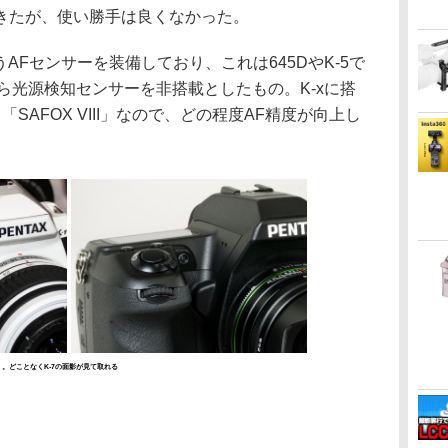
きたが、使い勝手は良くなかった。
いうAFセンサーを装備しており、これは645DやK-5で
」から光源検知センサーを非搭載としたもの。K-xに搭
SAFOX VIII」なので、どの程度AF精度が向上し
）。どことなくK-7の面影が見て取れる