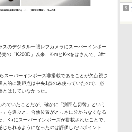
単3電池の両方を利用可能になった。（別売りの電池ケースが必要）
スのデジタル一眼レフカメラにスーパーインポー
売の「K200D」以来、K-mとK-xをはさんで、3世
からスーパーインポーズ非搭載であることが欠点視さ
個人的に測距点は中央1点のみ使っていたので、必
要とはしていなかった。
われていたことだが、確かに「測距点切替」という
ト」を選ぶと、合焦位置がとっさに分からなくなる
。K-rにスーパーインポーズが搭載されたことで、
感じられるようになったのは評価したいポイント