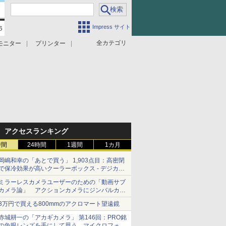
Impress サイト
全カテゴリ
モニター
プリンター
アクセスランキング
時間
24時間
1週間
1カ月
岡嶋和幸の「あとで買う」 1,903点目：高密閉
で保冷効果が高いクーラーボックス - デジカメ
Watch
ミラーレスカメラユーザーのための「動画サブ
カメラ論」 アクションカメラにジンバルカメ
ラ……その実質的な違いは？
3万円で買える800mmのアクロマート望遠鏡
赤城耕一の「アカギカメラ」 第146回：PRO銘
の魚眼レンズを手にして思う、マイクロフォー