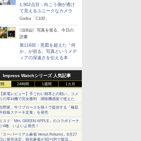
1,902点目：向こう側が透け
て見えるユニークなカメラ
Godox「C100」
写真を巡る、今日の
コラム
読書
第116回：意図を超えた「何
か」が宿る。写真というメデ
ィアの深遠さを伝える本
Impress Watchシリーズ 人気記事
時間
24時間
1週間
1カ月
【家電レビュー】手ごわい雑草との戦い、コメ
リの草刈機で完全勝利 掃除機感覚で使えた
吉野家、牛リブロースを熱々で提供する「極旨
牛鉄板ステーキ定食」を発売
ミスド「Mrs. GREEN APPLE」のコラボドーナ
ツ4種、いよいよ発売！
「スーパーリアル麻雀 Venus Returns」8月27
日に発売決定。脱衣麻雀が3D×VRで復活