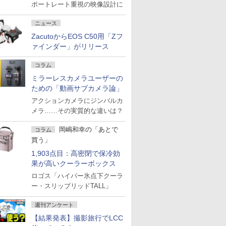
ポートレート重視の映像設計に
ニュース
ZacutoからEOS C50用「Zフ
ァインダー」がリリース
コラム
ミラーレスカメラユーザーの
ための「動画サブカメラ論」
アクションカメラにジンバルカ
メラ……その実質的な違いは？
岡嶋和幸の「あとで
コラム
買う」
1,903点目：高密閉で保冷効
果が高いクーラーボックス
ロゴス「ハイパー氷点下クーラ
ー・スリップリッドTALL」
週刊アンケート
【結果発表】撮影旅行でLCC