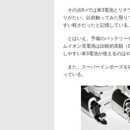
その点K-rでは単3電池とリチウ
りがたい。以前触ってみた限りで
すい軽さだったと記憶している
とはいえ、予備のバッテリーを
ムイオン充電池は比較的高額（D-
しやすい単3電池が使えるのは
また、スーパーインポーズを搭載
っている。