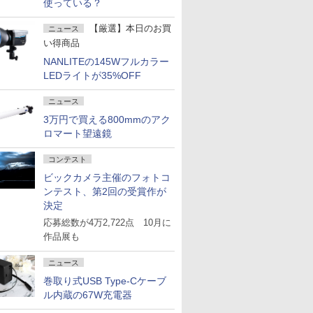
使っている？
【厳選】本日のお買
ニュース
い得商品
NANLITEの145Wフルカラー
LEDライトが35%OFF
ニュース
3万円で買える800mmのアク
ロマート望遠鏡
コンテスト
ビックカメラ主催のフォトコ
ンテスト、第2回の受賞作が
決定
応募総数が4万2,722点 10月に
作品展も
ニュース
巻取り式USB Type-Cケーブ
ル内蔵の67W充電器