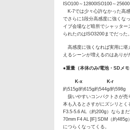
ISO100～12800
ISO100～25600
K-7では少々心許なかった高感
でさらに1段分高感度に強くな
イブ会場など暗所でシャッタース
られたのはISO3200までだった
高感度に強くなれば実用に堪え
えるシーンが増えるのはありが
●重量（本体のみ/電池・SDメ
K-x
K-r
約515g/約615g
約544g/約598g
扱いやすいコンパクトさが売り
本も入るとさすがにズシリとくる。
F3.5-5.6 AL（約200g）
70mm F4 AL [IF] SD
につらくなってくる。