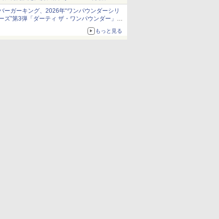
発売から2週間は20%オフになるセールが実施
バーガーキング、2026年“ワンパウンダーシリ
ーズ”第3弾「ダーティ ザ・ワンパウンダー」を
8月7日発売
もっと見る
「特製ガーリックマヨソース」を使用した超大
型チーズバーガー