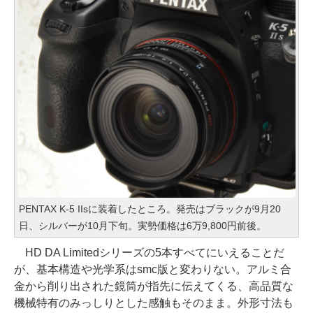
PENTAX K-5 IIsに装着したところ。発売はブラックが9月20
日、シルバーが10月下旬。実勢価格は6万9,800円前後。
HD DA Limitedシリーズの5本すべてにいえることだ
が、基本構造や光学系はsmc版と変わりない。アルミ合
金から削り出された鏡筒が指先に伝えてくる、高品質な
機械特有のみっしりとした感触もそのまま。外形寸法も