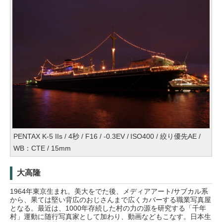
PENTAX K-5 IIs / 4秒 / F16 / -0.3EV / ISO400 / 絞り優先AE /
WB：CTE / 15mm
大高隆
1964年東京生まれ。美大をでた後、メディアアート/サブカル系
から、果ては堅い背広のおじさんまで広くカバーする職業写真屋
となる。最近は、1000年存続した村の力の源を研究する「千年
村」運動に随行写真家として加わり、動画などもこなす。日本生