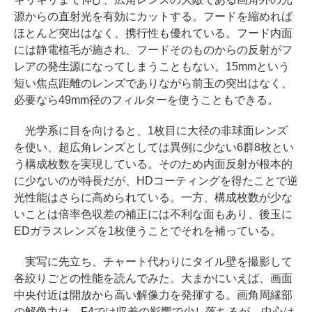
源からの直射光を有効にカットする。フードを縮めれば
ほとんど突出はなく、携行性も優れている。フード内面
には静電植毛が施され、フードそのものからの反射がフ
レアの発生源になってしまうこともない。15mmという
短い焦点距離のレンズでありながら前玉の突出はなく、
必要なら49mm径のフィルターを使うこともできる。
光学系に目を向けると、1枚目に大径の非球面レンズ
を使い、超広角レンズとしては異例に少ない6群8枚とい
う構成枚数を実現している。そのため内面反射が根本的
に少ないのが特長だが、HDコーティングを得たことで逆
光性能はさらに高められている。一方、構成枚数が少な
いことは倍率色収差の補正には不利な面もあり、後玉に
EDガラスレンズを1枚使うことでそれを補っている。
実写に先立ち、チャート代わりにタイル壁を撮影して
各絞りごとの性能を読んでみた。大まかにいえば、画面
中央付近は開放から高い解像力を発揮する。画角周縁部
の解像力は、F4では収差の影響で少し落ちるが、中心は