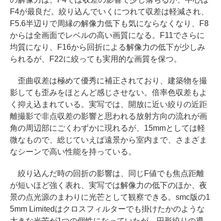
F4が最良だ。絞り込んでいくにつれて収差は軽減され、
F5.6半辺りで周縁の解像力低下も気にならなくなり、F8
からは全画面でレベルの高い画質になる。F11でさらに
均質になり、F16から回折による解像力の低下が少しみ
られるが、F22に絞っても実用的な画質を保つ。
歪曲収差は極めて優秀に補正されており、建築物を撮
影しても歪みをほとんど感じさせない。倍率色収差もよ
く抑え込まれている。実写では、開放に近い絞りの近距
離撮影で非点収差の影響と思われる放射方向の流れが画
角の周辺部にごくわずかに現れるが、15mmとしては軽
微なもので、総じていえば遠景から室内まで、さまざま
なシーンで高い性能を持っている。
絞り込んだ時の回折の影響は、同じF値でも焦点距離
が短いほど強く表れ、実写では解像力の低下のほか、夜
景の点光源のまわりに光芒として観察できる。smc版の1
5mm Limitedはクロスフィルターでも掛けたかのような
大きな光芒が1つの個性になっていたが、円形絞りの導