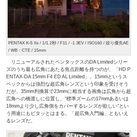
PENTAX K-5 IIs / 1/1.2秒 / F11 / -1.3EV / ISO160 / 絞り優先AE
/ WB：CTE / 15mm
リニューアルされたペンタックスのDA Limitedシリー
ズのうち最も広角にあたる焦点距離を持つのが、「HD P
ENTAX-DA 15mm F4 ED AL Limited」。15mmというス
ペックからは強烈な超広角レンズという印象を受けそう
だが、35mm判換算で23mmに相当する画角は広角から超
広角への橋渡しに位置し、“標準ズームの17mmあるいは
18mmより少し広角側をカバーするレンズが欲しい”とい
う用途にもピタッとはまる。「超広角入門編」ともいえ
るレンズだ。