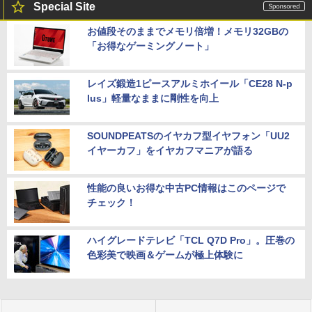
Special Site
お値段そのままでメモリ倍増！メモリ32GBの
「お得なゲーミングノート」
レイズ鍛造1ピースアルミホイール「CE28 N-p
lus」軽量なままに剛性を向上
SOUNDPEATSのイヤカフ型イヤフォン「UU2
イヤーカフ」をイヤカフマニアが語る
性能の良いお得な中古PC情報はこのページで
チェック！
ハイグレードテレビ「TCL Q7D Pro」。圧巻の
色彩美で映画＆ゲームが極上体験に