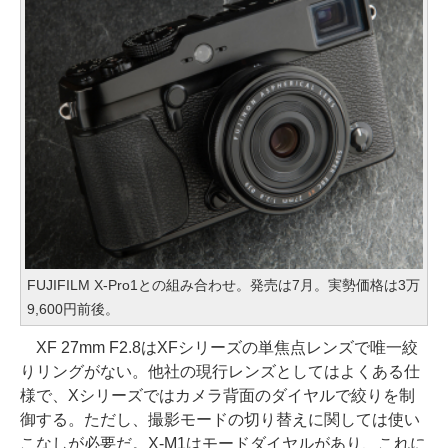
FUJIFILM X-Pro1との組み合わせ。発売は7月。実勢価格は3万
9,600円前後。
XF 27mm F2.8はXFシリーズの単焦点レンズで唯一絞
りリングがない。他社の現行レンズとしてはよくある仕
様で、Xシリーズではカメラ背面のダイヤルで絞りを制
御する。ただし、撮影モードの切り替えに関しては使い
こなしが必要だ。X-M1はモードダイヤルがあり、これに