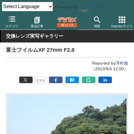
Powered by
Translate
デジカメ Watch
レンズ
交換レンズ
富士フイルム
カテゴリ
過去記事
検索
Impressサイト
交換レンズ実写ギャラリー
富士フイルムXF 27mm F2.8
Reported by
澤村徹
（2013/9/4 12:00）
リスト