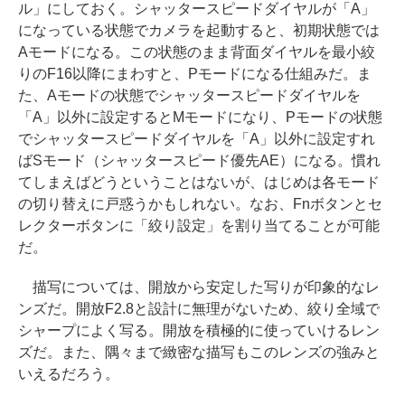
ル」にしておく。シャッタースピードダイヤルが「A」
になっている状態でカメラを起動すると、初期状態では
Aモードになる。この状態のまま背面ダイヤルを最小絞
りのF16以降にまわすと、Pモードになる仕組みだ。ま
た、Aモードの状態でシャッタースピードダイヤルを
「A」以外に設定するとMモードになり、Pモードの状態
でシャッタースピードダイヤルを「A」以外に設定すれ
ばSモード（シャッタースピード優先AE）になる。慣れ
てしまえばどうということはないが、はじめは各モード
の切り替えに戸惑うかもしれない。なお、Fnボタンとセ
レクターボタンに「絞り設定」を割り当てることが可能
だ。
描写については、開放から安定した写りが印象的なレ
ンズだ。開放F2.8と設計に無理がないため、絞り全域で
シャープによく写る。開放を積極的に使っていけるレン
ズだ。また、隅々まで緻密な描写もこのレンズの強みと
いえるだろう。