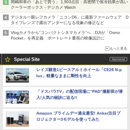
岡嶋和幸の「あとで買う」 1,903点目：高密閉で保冷効果が高い
クーラーボックス - デジカメ Watch
デジタル一眼レフカメラ「ニコンD6」に最新ファームウェア D
タイプレンズで露出アンダーになる現象の修正など
Vlogカメラから“コンパクトシネマカメラ”へ…DJIが「Osmo
Pocket」を再定義 ポートレート重視の映像設計に
もっと見る
Special Site
レイズ鍛造1ピースアルミホイール「CE28 N-p
lus」軽量なままに剛性を向上
「ドスパラTV」の配信現場に“PAD”撮影班が潜
入!人気の秘訣に迫る!!
Amazon プライムデー過去最安! Anker注目プ
ロジェクター3モデルを使ってみた