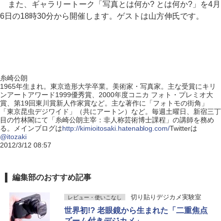
また、ギャラリートーク「写真とは何か? とは何か?」を4月
6日の18時30分から開催します。ゲストは山方伸氏です。
糸崎公朗
1965年生まれ。東京造形大学卒業。美術家・写真家。主な受賞にキリ
ンアートアワード1999優秀賞、2000年度コニカ フォト・プレミオ大
賞、第19回東川賞新人作家賞など。主な著作に「フォトモの街角」
「東京昆虫デジワイド」（共にアートン）など。毎週土曜日、新宿三丁
目の竹林閣にて「糸崎公朗主宰：非人称芸術博士課程」の講師を務め
る。メインブログは
http://kimioitosaki.hatenablog.com/
Twitterは
@itozaki
2012/3/12 08:57
編集部のおすすめ記事
切り貼りデジカメ実験室
レビュー・使いこなし
世界初!? 老眼鏡から生まれた「二重焦点
ズーム付きデジカメ」