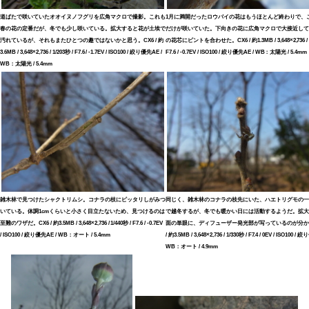
道ばたで咲いていたオオイヌノフグリを広角マクロで撮影。これも
1月に満開だったロウバイの花はもうほとんど終わりで、
春の花の定番だが、冬でも少し咲いている。拡大すると花が土埃で
だけが咲いていた。下向きの花に広角マクロで大接近して
汚れているが、それもまたひとつの趣ではないかと思う。CX6 / 約
の花芯にピントを合わせた。CX6 / 約1.3MB / 3,648×2,736 / 1
3.6MB / 3,648×2,736 / 1/203秒 / F7.6 / -1.7EV / ISO100 / 絞り優先AE /
F7.6 / -0.7EV / ISO100 / 絞り優先AE / WB：太陽光 / 5.4mm
WB：太陽光 / 5.4mm
雑木林で見つけたシャクトリムシ。コナラの枝にピッタリしがみつ
同じく、雑木林のコナラの枝先にいた、ハエトリグモの一
いている。体調1cmくらいと小さく目立たないため、見つけるのは
で越冬するが、冬でも暖かい日には活動するようだ。拡大
至難のワザだ。CX6 / 約3.5MB / 3,648×2,736 / 1/440秒 / F7.6 / -0.7EV
面の単眼に、ディフューザー発光部が写っているのが分かる
/ ISO100 / 絞り優先AE / WB：オート / 5.4mm
/ 約3.5MB / 3,648×2,736 / 1/330秒 / F7.4 / 0EV / ISO100 /
WB：オート / 4.9mm