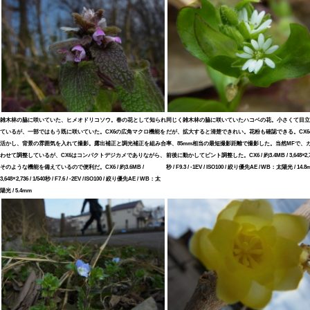
雑木林の脇に咲いていた、ヒメオドリコソウ。春の花として知られ
同じく雑木林の脇に咲いていたハコベの花。小さくて目立
ているが、一部ではもう既に咲いていた。CX6の広角マクロ機能を
だが、拡大すると清楚できれい。花粉も確認できる。CX6
活かし、背景の雰囲気を入れて撮影。露出補正と調光補正を組み合
率、85mm相当の最短撮影距離で撮影した。当然MFで、
わせて調整しているが、CX6はコンパクトデジカメでありながら、
前後に動かしてピント調整した。CX6 / 約3.4MB / 3,648×2,736
そのような機能を備えているので便利だ。CX6 / 約3.6MB /
秒 / F9.3 / -1EV / ISO100 / 絞り優先AE / WB：太陽光 / 14.
3,648×2,736 / 1/540秒 / F7.6 / -2EV / ISO100 / 絞り優先AE / WB：太
陽光 / 5.4mm