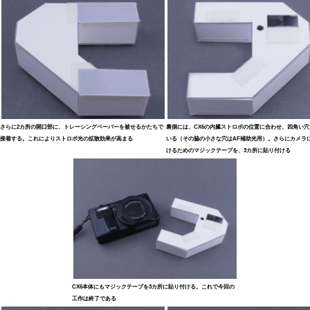
さらに2カ所の開口部に、トレーシングペーパーを被せるかたちで
裏側には、CX6の内臓ストロボの位置に合わせ、四角い穴
接着する。これによりストロボ光の拡散効果が高まる
いる（その脇の小さな穴はAF補助光用）。さらにカメラ
けるためのマジックテープを、3カ所に貼り付ける
CX6本体にもマジックテープを3カ所に貼り付ける。これで今回の
工作は終了である