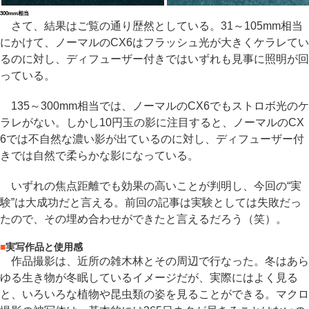
300mm相当
さて、結果はご覧の通り歴然としている。31～105mm相当
にかけて、ノーマルのCX6はフラッシュ光が大きくケラレてい
るのに対し、ディフューザー付きではいずれも見事に照明が回
っている。
135～300mm相当では、ノーマルのCX6でもストロボ光のケ
ラレがない。しかし10円玉の影に注目すると、ノーマルのCX
6では不自然な濃い影が出ているのに対し、ディフューザー付
きでは自然で柔らかな影になっている。
いずれの焦点距離でも効果の高いことが判明し、今回の“実
験”は大成功だと言える。前回の記事は実験としては失敗だっ
たので、その埋め合わせができたと言えるだろう（笑）。
■
実写作品と使用感
作品撮影は、近所の雑木林とその周辺で行なった。冬はあら
ゆる生き物が冬眠しているイメージだが、実際にはよく見る
と、いろいろな植物や昆虫類の姿を見ることができる。マクロ