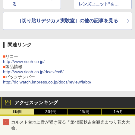
る
レンズユニット”を装
着
［切り貼りデジカメ実験室］の他の記事を見る
関連リンク
■
リコー
http://www.ricoh.co.jp/
■
製品情報
http://www.ricoh.co.jp/dc/cx/cx6/
■
バックナンバー
http://dc.watch.impress.co.jp/docs/review/labo/
アクセスランキング
1時間
24時間
1週間
1カ月
カルスト台地に音が響き渡る「第48回秋吉台観光まつり花火大
会」