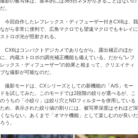
撮影の被写体は、基本的には365日ネタが尽きることはないの
だ。
今回自作したレフレックス・ディフューザー付きCX6は、我
ながら非常に便利で、広角マクロでも望遠マクロでもキレイに
ストロボ光が照射される。
CX6はコンパクトデジカメでありながら、露出補正のほか
に、内蔵ストロボの調光補正機能も備えている。だから“レフ
レックス・ディフューザー”の効果と相まって、クリエイティ
ブな撮影が可能なのだ。
撮影モードは、CXシリーズとしての新機能の「A/S」モー
ドを試してみた。このモードでは2段階の絞りが選べるが、こ
のうちの「小絞り」は絞り穴とNDフィルターを併用している
ため、表示された絞り値の割りには、被写界深度はそれほど深
くならない。あくまで「オマケ機能」として楽しむのが良いだ
ろう。