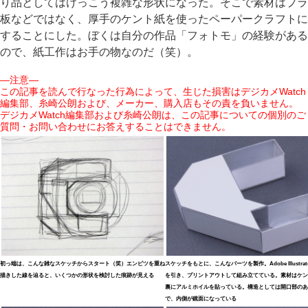
り品としてはけっこう複雑な形状になった。そこで素材はプラ
板などではなく、厚手のケント紙を使ったペーパークラフトに
することにした。ぼくは自分の作品「フォトモ」の経験がある
ので、紙工作はお手の物なのだ（笑）。
―注意―
この記事を読んで行なった行為によって、生じた損害はデジカメWatch
編集部、糸崎公朗および、メーカー、購入店もその責を負いません。
デジカメWatch編集部および糸崎公朗は、この記事についての個別のご
質問・お問い合わせにお答えすることはできません。
初っ端は、こんな雑なスケッチからスタート（笑）エンピツを重ね
スケッチをもとに、こんなパーツを製作。Adobe Illustrat
描きした線を辿ると、いくつかの形状を検討した痕跡が見える
を引き、プリントアウトして組み立てている。素材はケン
裏にアルミホイルを貼っている。構造としては開口部のあ
で、内側が鏡面になっている