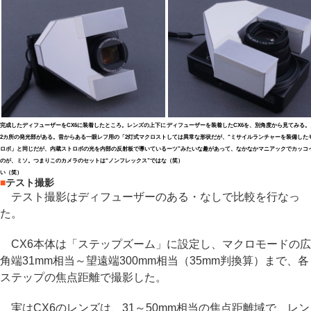
完成したディフューザーをCX6に装着したところ。レンズの上下に
ディフューザーを装着したCX6を、別角度から見てみる。
2カ所の発光部がある。昔からある一眼レフ用の「2灯式マクロスト
しては異常な形状だが、“ミサイルランチャーを装備した
ロボ」と同じだが、内蔵ストロボの光を内部の反射板で導いている
ーツ”みたいな趣があって、なかなかマニアックでカッコ
のが、ミソ。つまりこのカメラのセットは“ノンフレックス”ではな
（笑）
い（笑）
■
テスト撮影
テスト撮影はディフューザーのある・なしで比較を行なっ
た。
CX6本体は「ステップズーム」に設定し、マクロモードの広
角端31mm相当～望遠端300mm相当（35mm判換算）まで、各
ステップの焦点距離で撮影した。
実はCX6のレンズは、31～50mm相当の焦点距離域で、レン