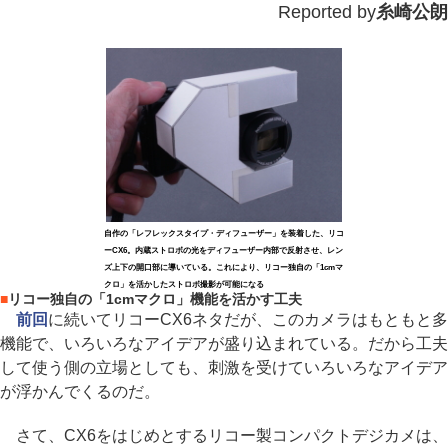
Reported by
糸崎公朗
自作の「レフレックスタイプ・ディフューザー」を装着した、リコ
ーCX6。内蔵ストロボの光をディフューザー内部で反射させ、レン
ズ上下の開口部に導いている。これにより、リコー独自の「1cmマ
クロ」を活かしたストロボ撮影が可能になる
■
リコー独自の「1cmマクロ」機能を活かす工夫
前回
に続いてリコーCX6ネタだが、このカメラはもともと多
機能で、いろいろなアイデアが盛り込まれている。だから工夫
して使う側の立場としても、刺激を受けていろいろなアイデア
が浮かんでくるのだ。
さて、CX6をはじめとするリコー製コンパクトデジカメは、