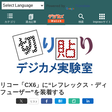
Powered by
Translate
デジカメ Watch
カメラ
レンズ一体型（コンパクト）カメラ
リ
カテゴリ
過去記事
検索
Impressサイト
リコー「CX6」に“レフレックス・ディ
フューザー”を装着する
リスト