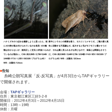
ハナミズキのつぼみを撮影しようと思ったら、枝
夜中にシラカシの樹液を吸う、ヨスジノコメキリガ。ご覧の通り真
にガの卵が産み付けられているのを発見! ガの種
冬に活動する不思議なガ。拡大すると毛がモフモフと暖かそうだ
類は分からないが、規則正しく交互に2列並べられ
が、それは夏に見られるガも同じなので、保温とは関係なさそう
ているのが面白い。CX6 / 約3.2MB / 2,736×3,648 /
だ。CX6 / 約3.5MB / 3,648×2,736 / 1/104秒 / F4.8 / 0EV / ISO100 / プ
1/440秒 / F7.6 / -1.3EV / ISO100 / プログラムAE /
ログラムAE / WB：太陽光 / 18.3mm
WB：太陽光 / 5.4mm
■
告知
糸崎公朗写真展「反-反写真」が4月3日からTAPギャラリー
で開催されます。
会場：
TAPギャラリー
住所：東京都江東区三好3-2-8
開催日：2012年4月3日～2012年4月15日
時間：13時～19時
休館：月曜