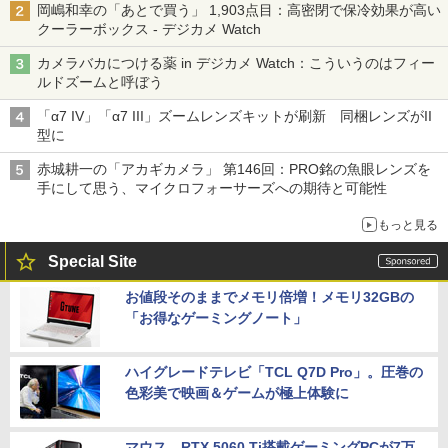
岡嶋和幸の「あとで買う」 1,903点目：高密閉で保冷効果が高い
クーラーボックス - デジカメ Watch
カメラバカにつける薬 in デジカメ Watch：こういうのはフィー
ルドズームと呼ぼう
「α7 IV」「α7 III」ズームレンズキットが刷新 同梱レンズがII
型に
赤城耕一の「アカギカメラ」 第146回：PRO銘の魚眼レンズを
手にして思う、マイクロフォーサーズへの期待と可能性
もっと見る
Special Site
お値段そのままでメモリ倍増！メモリ32GBの
「お得なゲーミングノート」
ハイグレードテレビ「TCL Q7D Pro」。圧巻の
色彩美で映画＆ゲームが極上体験に
マウス、RTX 5060 Ti搭載ゲーミングPCが7万