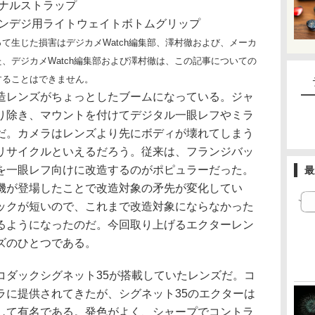
ジナルストラップ
ペンデジ用ライトウェイトボトムグリップ
て生じた損害はデジカメWatch編集部、澤村徹および、メーカ
、デジカメWatch編集部および澤村徹は、この記事についての
することはできません。
レンズがちょっとしたブームになっている。ジャ
り除き、マウントを付けてデジタル一眼レフやミラ
だ。カメラはレンズより先にボディが壊れてしまう
リサイクルといえるだろう。従来は、フランジバッ
を一眼レフ向けに改造するのがポピュラーだった。
最
機が登場したことで改造対象の矛先が変化してい
ックが短いので、これまで改造対象にならなかった
るようになったのだ。今回取り上げるエクターレン
レンズのひとつである。
5はコダックシグネット35が搭載していたレンズだ。コ
ラに提供されてきたが、シグネット35のエクターは
して有名である。発色がよく、シャープでコントラ