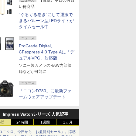
【厳選】本日のお買
ニュース
い得商品
“ぐるぐる巻き”にして運搬で
きるバルーン型LEDライトが
タイムセール中
ニュース
ProGrade Digital、
CFexpress 4.0 Type Aに「デ
ュアルVPG」対応版
ソニー製カメラのRAW内部収
録などが可能に
ニュース
「ニコンD780」に最新ファ
ームウェアアップデート
Impress Watchシリーズ 人気記事
時間
24時間
1週間
1カ月
ユニクロ、今日から「お盆特別セール」。涼感