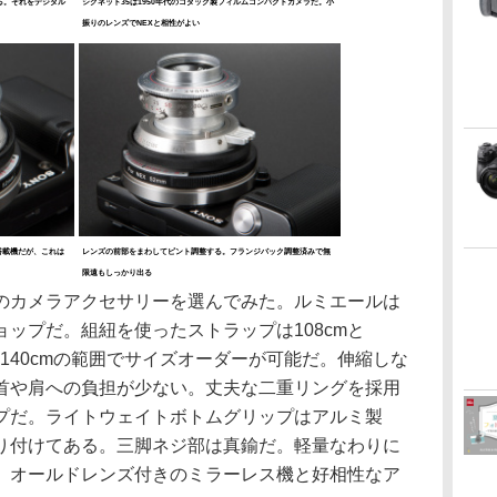
る。それをデジタル
シグネット35は1950年代のコダック製フィルムコンパクトカメラだ。小
振りのレンズでNEXと相性がよい
搭載機だが、これは
レンズの前部をまわしてピント調整する。フランジバック調整済みで無
限遠もしっかり出る
カメラアクセサリーを選んでみた。ルミエールは
ップだ。組紐を使ったストラップは108cmと
m〜140cmの範囲でサイズオーダーが可能だ。伸縮しな
首や肩への負担が少ない。丈夫な二重リングを採用
プだ。ライトウェイトボトムグリップはアルミ製
り付けてある。三脚ネジ部は真鍮だ。軽量なわりに
、オールドレンズ付きのミラーレス機と好相性なア