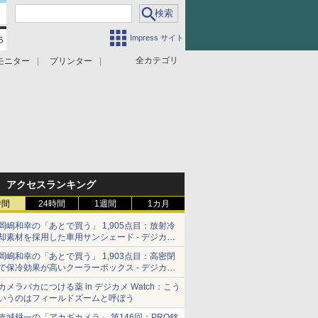
Impress サイト
全カテゴリ
モニター
プリンター
アクセスランキング
時間
24時間
1週間
1カ月
岡嶋和幸の「あとで買う」 1,905点目：放射冷
却素材を採用した車用サンシェード - デジカメ
Watch
岡嶋和幸の「あとで買う」 1,903点目：高密閉
で保冷効果が高いクーラーボックス - デジカメ
Watch
カメラバカにつける薬 in デジカメ Watch：こう
いうのはフィールドズームと呼ぼう
赤城耕一の「アカギカメラ」 第146回：PRO銘