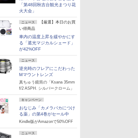
「第48回秋吉台観光まつり花
火大会」
【厳選】本日のお買
ニュース
い得商品
車内の温度上昇を緩やかにす
る「遮光マジカルシェード」
が42%OFF
ニュース
逆光時のフレアにこだわった
Mマウントレンズ
真ちゅう鏡筒の「Ksana 35mm
f/2 ASPH. シルバークローム」
キャンペーン
おなじみ「カメラバカにつけ
る薬」の第4巻がセール中
Kindle版がAmazonで50%OFF
ニュース