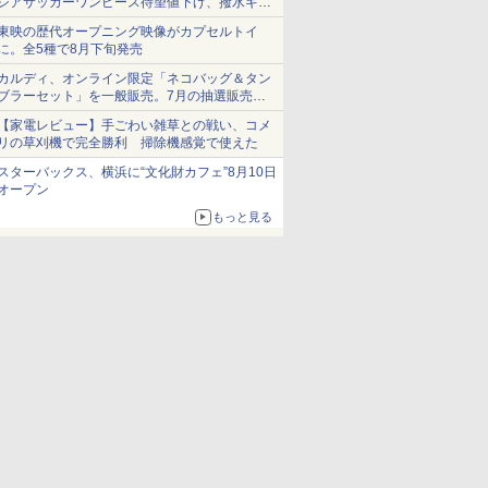
シアサッカーワンピース待望値下げ、撥水ギア
ショーツは1990円に
東映の歴代オープニング映像がカプセルトイ
に。全5種で8月下旬発売
カルディ、オンライン限定「ネコバッグ＆タン
ブラーセット」を一般販売。7月の抽選販売の
当選無効分
【家電レビュー】手ごわい雑草との戦い、コメ
リの草刈機で完全勝利 掃除機感覚で使えた
スターバックス、横浜に“文化財カフェ”8月10日
オープン
もっと見る