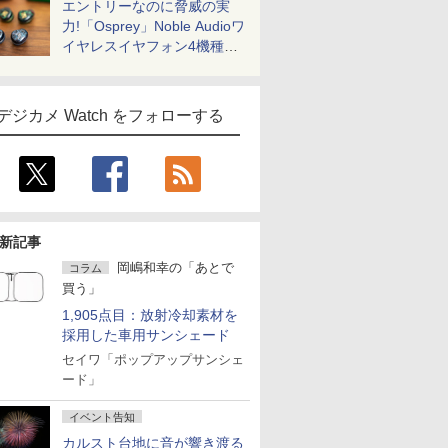
エントリーなのに脅威の実
力!「Osprey」Noble Audioワ
イヤレスイヤフォン4機種を
一気に聴く
デジカメ Watch をフォローする
新記事
岡嶋和幸の「あとで
コラム
買う」
1,905点目：放射冷却素材を
採用した車用サンシェード
セイワ「ポップアップサンシェ
ード」
イベント告知
カルスト台地に音が響き渡る