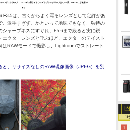
材のハンドストラップ
ペンデジ用ライトウェイトボトムグリップは3,000円。NEX-5にも装着で
きた
m F3.5は、古くからよく写るレンズとして定評があ
で、派手すぎず、かといって地味でもなく、独特の
シャープネスにすぐれ、F5.6まで絞ると実に鋭
・エクターレンズと呼ぶほど、エクターのテイスト
RAWモードで撮影し、Lightroomでストレート
と、リサイズなしのRAW現像画像（JPEG）を別
1