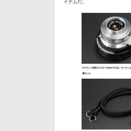
イテムだ。
Eマウント改造のエクター44mm F3.5は、オークシ
購入した