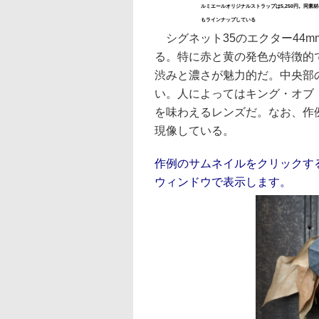
ルミエールオリジナルストラップは5,250円。同素
もラインナップしている
シグネット35のエクター44m
る。特に赤と黄の発色が特徴的
渋みと濃さが魅力的だ。中央部の
い。人によってはキング・オブ
を味わえるレンズだ。なお、作例は
現像している。
作例のサムネイルをクリックする
ウィンドウで表示します。