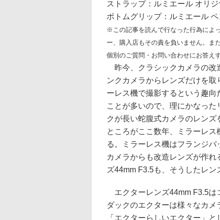
ストラップ：ルミエール オリ
ボトムグリップ：ルミエール 
※この記事を読んで行なった行為によっ
ー、購入店もその責を負いません。また
個別のご質問・お問い合わせにお答え
昨今、クラシックカメラの改造
ンクカメラからレンズだけを取
ーレス機で撮影するという趣向
ことが多いので、理にかなった
クが長い蛇腹式カメラのレンズ
ところがここ数年、ミラーレス
る。ミラーレス機はフランジバ
カメラからも改造レンズが作れ
ズ44mm F3.5も、そうした
エクターレンズ44mm F3.
ダックのエクターは様々なカメ
「エクターらしいエクター」と