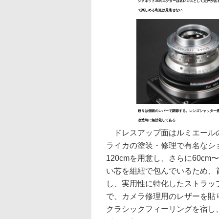
シグネット35のエクターは名レンズとして定評があ
で楽しめる利点は見逃せない
絞りは側面のレバーで調節する。レンズシャッター
改造時に無効化してある
ドレスアップ面はルミエールの
ライカの塗装・修理で有名なショ
120cmを用意し、さらに60c
い芯を組紐で包んでいるため、
し、実用性に特化したストラッ
で、カメラ修理用のレザーを貼
クラシックフィーリングを宿し