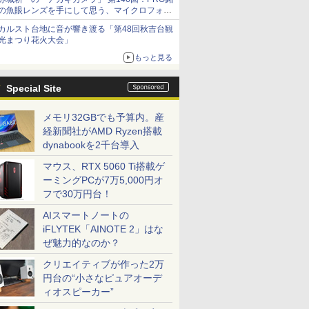
の魚眼レンズを手にして思う、マイクロフォー
サーズへの期待と可能性
カルスト台地に音が響き渡る「第48回秋吉台観
光まつり花火大会」
もっと見る
Special Site
メモリ32GBでも予算内。産
経新聞社がAMD Ryzen搭載
dynabookを2千台導入
マウス、RTX 5060 Ti搭載ゲ
ーミングPCが7万5,000円オ
フで30万円台！
AIスマートノートの
iFLYTEK「AINOTE 2」はな
ぜ魅力的なのか？
クリエイティブが作った2万
円台の“小さなピュアオーデ
ィオスピーカー”