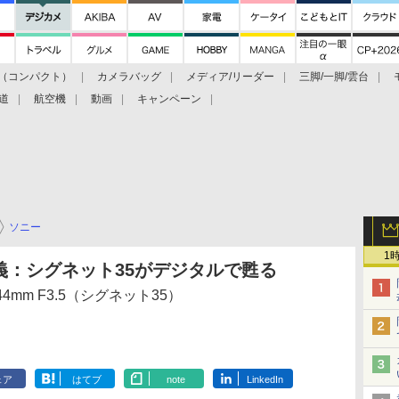
（コンパクト）
カメラバッグ
メディア/リーダー
三脚/一脚/雲台
道
航空機
動画
キャンペーン
ソニー
1
義：シグネット35がデジタルで甦る
4mm F3.5（シグネット35）
ェア
はてブ
note
LinkedIn