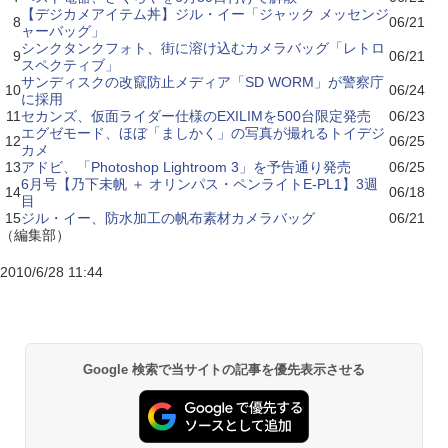
【デジカメアイテム丼】ジル・イー「ジャック メッセンジ
8
06/21
ャーバッグ」
シンクタンクフォト、街に溶け込むカメラバッグ「レトロ
9
06/21
スペクティブ」
サンディスクの改竄防止メディア「SD WORM」が警察庁
10
06/24
に採用
11
セカンズ、仮面ライダー仕様のEXILIMを500台限定発売
06/23
エグゼモード、ほぼ「ましかく」の写真が撮れるトイデジ
12
06/25
カメ
13
アドビ、「Photoshop Lightroom 3」を予告通り発売
06/25
6月号【乃下未帆 ＋ オリンパス・ペンライトE-PL1】3週
14
06/18
目
15
ジル・イー、防水加工の帆布素材カメラバッグ
06/21
（編集部）
2010/6/28 11:44
Google 検索で当サイトの記事を優先表示させる