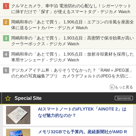
クルマとカメラ、車中泊 電池切れの心配なし！シガーソケット
に挿すだけで「探す」が使えるスマートタグ - デジカメ Watch
岡嶋和幸の「あとで買う」 1,906点目：エアコンの冷風を座面全
体に送るシートカバー - デジカメ Watch
岡嶋和幸の「あとで買う」 1,903点目：高密閉で保冷効果が高い
クーラーボックス - デジカメ Watch
岡嶋和幸の「あとで買う」 1,905点目：放射冷却素材を採用した
車用サンシェード - デジカメ Watch
デジカメアイテム丼：ありそうでなかった？「RAW＋JPEG派」
のための写真編集アプリ カメラデフォルトのJPEGを大切にす
る「Filmator」
もっと見る
Special Site
AIスマートノートのiFLYTEK「AINOTE 2」は
なぜ魅力的なのか？
メモリ32GBでも予算内。産経新聞社がAMD R