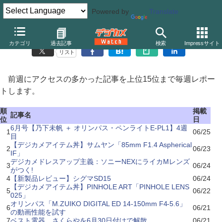
Powered by
Translate
先週のアクセスランキング(2010/6/21～2010/6/27)
カテゴリ
過去記事
検索
Impressサイト
リスト
前週にアクセスの多かった記事を上位15位まで毎週レポー
トします。
順
掲載
記事名
位
日
6月号【乃下未帆 ＋ オリンパス・ペンライトE-PL1】4週
1
06/25
目
【デジカメアイテム丼】サムヤン「85mm F1.4 Aspherical
2
06/23
IF」
デジカメドレスアップ主義：ソニーNEXにライカMレンズ
3
06/24
がつく!
4
【新製品レビュー】シグマSD15
06/24
【デジカメアイテム丼】PINHOLE ART「PINHOLE LENS
5
06/22
025」
オリンパス「M.ZUIKO DIGITAL ED 14-150mm F4-5.6」
6
06/21
の動画性能を試す
7
ベスト電器、さくらやを6月30日付けで解散
06/21