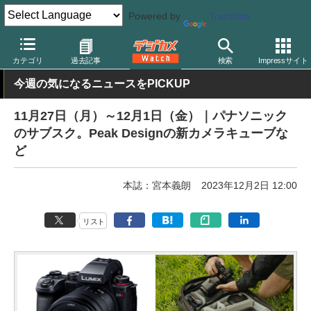
Powered by
Translate
デジカメ Watch
カメラ
ミラーレスカメラ
ソニー
カテゴリ
過去記事
検索
Impressサイト
今週の気になるニュースをPICKUP
11月27日（月）～12月1日（金）｜パナソニック
のサブスク。Peak Designの新カメラキューブな
ど
本誌：宮本義朗
2023年12月2日 12:00
リスト