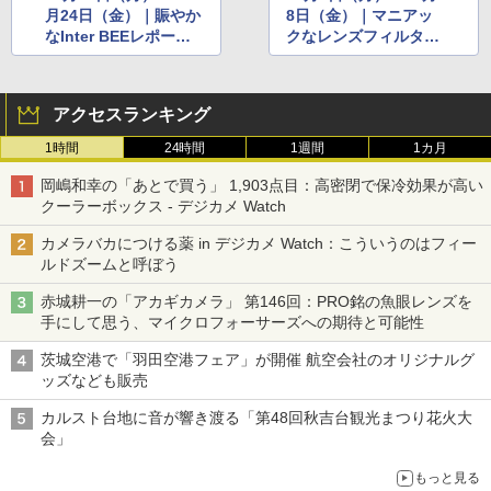
月24日（金）｜賑やか
8日（金）｜マニアッ
なInter BEEレポー
クなレンズフィルタ
ト、Amazonセール開
ー、変わり種の便利三
始など
脚など
アクセスランキング
1時間
24時間
1週間
1カ月
岡嶋和幸の「あとで買う」 1,903点目：高密閉で保冷効果が高い
クーラーボックス - デジカメ Watch
カメラバカにつける薬 in デジカメ Watch：こういうのはフィー
ルドズームと呼ぼう
赤城耕一の「アカギカメラ」 第146回：PRO銘の魚眼レンズを
手にして思う、マイクロフォーサーズへの期待と可能性
茨城空港で「羽田空港フェア」が開催 航空会社のオリジナルグ
ッズなども販売
カルスト台地に音が響き渡る「第48回秋吉台観光まつり花火大
会」
もっと見る