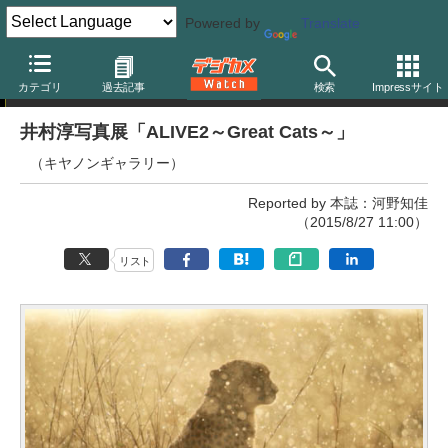
Powered by
Translate
写真展
カテゴリ
過去記事
検索
Impressサイト
井村淳写真展「ALIVE2～Great Cats～」
（キヤノンギャラリー）
Reported by 本誌：河野知佳
（2015/8/27 11:00）
リスト