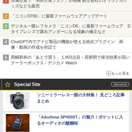
茨城空港で「羽田空港フェア」が開催 航空会社のオリジナルグ
ッズなども販売
「ニコンD780」に最新ファームウェアアップデート
デジタル一眼レフカメラ「ニコンD6」に最新ファームウェア D
タイプレンズで露出アンダーになる現象の修正など
ChatGPT内でアドビ製品の機能が使える統合プラグイン 画
像・動画の作成を対話で
岡嶋和幸の「あとで買う」 1,903点目：高密閉で保冷効果が高い
クーラーボックス - デジカメ Watch
もっと見る
Special Site
ソニーミラーレス一眼の大特集！ 見どころ記事
まとめ
「A&ultima SP4000T」の魅力！ポケットに入
るオーディオの醍醐味