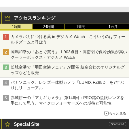
アクセスランキング
1時間
24時間
1週間
1カ月
カメラバカにつける薬 in デジカメ Watch：こういうのはフィー
ルドズームと呼ぼう
岡嶋和幸の「あとで買う」 1,903点目：高密閉で保冷効果が高い
クーラーボックス - デジカメ Watch
茨城空港で「羽田空港フェア」が開催 航空会社のオリジナルグ
ッズなども販売
パナソニック、レンズ一体型カメラ「LUMIX FZ85D」を7年ぶ
りにリニューアル
赤城耕一の「アカギカメラ」 第146回：PRO銘の魚眼レンズを
手にして思う、マイクロフォーサーズへの期待と可能性
もっと見る
Special Site