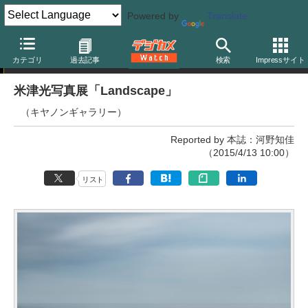
Powered by
Translate
写真展
カテゴリ
過去記事
検索
Impressサイト
米津光写真展「Landscape」
（キヤノンギャラリー）
Reported by 本誌：河野知佳
（2015/4/13 10:00）
リスト