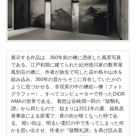
展示する作品は、360年前の襖に憑依した風景写真
である。江戸初期に建てられた紀州徳川家の数寄屋
風別荘の襖に、作者が旅先で写した花や鳥や山水を
組み込み、360年の昔からそこに存在していたかの
ように息づかせる、非現実の中の襖絵―襖〔フォト
グラフィー〕。すべてコンピューターで作ったDIOR
AMAの世界である。 着想は谷崎潤一郎の『陰翳礼
讃』から得たもので、始まりは2011年の夏、福島原
発事故による節電で、夜の街が暗くなった時であ
る。 暗い街は、明るい電灯の中で失ってしまった何
かを思い出させ、作者が『陰翳礼讃』を再び読み直