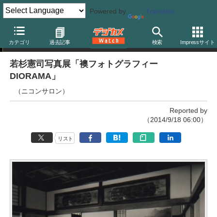
Powered by
Translate
写真展
カテゴリ
過去記事
検索
Impressサイト
若杉憲司写真展「襖フォトグラフィー
DIORAMA」
（ニコンサロン）
Reported by
（2014/9/18 06:00）
リスト