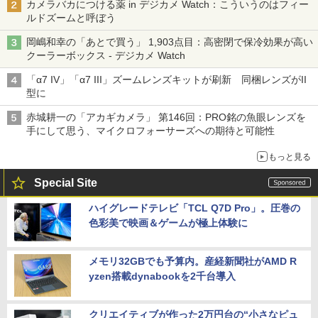
カメラバカにつける薬 in デジカメ Watch：こういうのはフィー
ルドズームと呼ぼう
岡嶋和幸の「あとで買う」 1,903点目：高密閉で保冷効果が高い
クーラーボックス - デジカメ Watch
「α7 IV」「α7 III」ズームレンズキットが刷新 同梱レンズがII
型に
赤城耕一の「アカギカメラ」 第146回：PRO銘の魚眼レンズを
手にして思う、マイクロフォーサーズへの期待と可能性
もっと見る
Special Site
ハイグレードテレビ「TCL Q7D Pro」。圧巻の
色彩美で映画＆ゲームが極上体験に
メモリ32GBでも予算内。産経新聞社がAMD R
yzen搭載dynabookを2千台導入
クリエイティブが作った2万円台の“小さなピュ