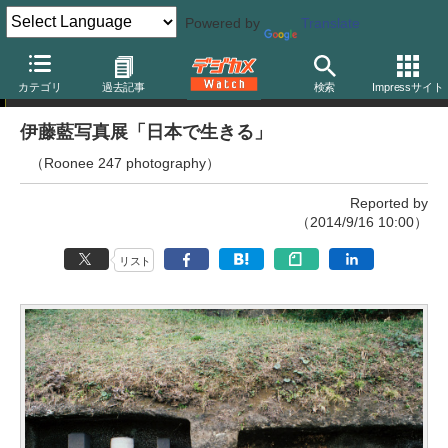
Powered by
Translate
写真展
カテゴリ
過去記事
検索
Impressサイト
伊藤藍写真展「日本で生きる」
（Roonee 247 photography）
Reported by
（2014/9/16 10:00）
リスト