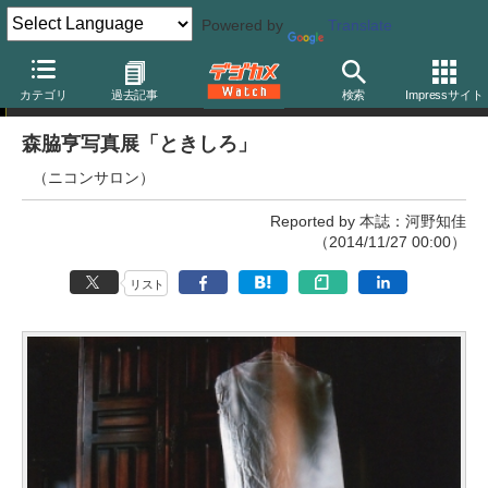
Powered by
Translate
写真展
カテゴリ
過去記事
検索
Impressサイト
森脇亨写真展「ときしろ」
（ニコンサロン）
Reported by 本誌：河野知佳
（2014/11/27 00:00）
リスト