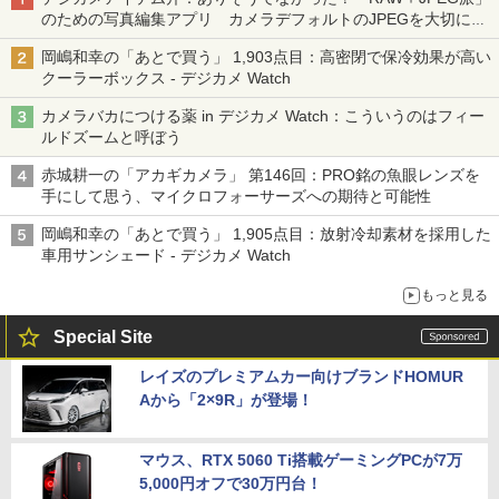
のための写真編集アプリ カメラデフォルトのJPEGを大切にす
る「Filmator」
岡嶋和幸の「あとで買う」 1,903点目：高密閉で保冷効果が高い
クーラーボックス - デジカメ Watch
カメラバカにつける薬 in デジカメ Watch：こういうのはフィー
ルドズームと呼ぼう
赤城耕一の「アカギカメラ」 第146回：PRO銘の魚眼レンズを
手にして思う、マイクロフォーサーズへの期待と可能性
岡嶋和幸の「あとで買う」 1,905点目：放射冷却素材を採用した
車用サンシェード - デジカメ Watch
もっと見る
Special Site
レイズのプレミアムカー向けブランドHOMUR
Aから「2×9R」が登場！
マウス、RTX 5060 Ti搭載ゲーミングPCが7万
5,000円オフで30万円台！